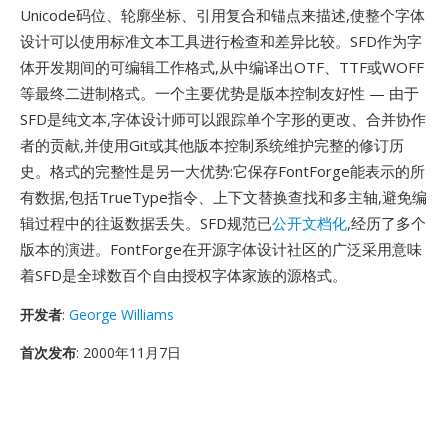
Unicode码位、轮廓坐标、引用复合和锚点来描述,使整个字体
设计可以使用标准文本工具进行检查和差异比较。SFD作为字
体开发期间的可编辑工作格式,从中编译出OTF、TTF或WOFF
等最终二进制格式。一个主要优势是版本控制友好性 — 由于
SFD是纯文本,字体设计师可以跟踪单个字形的更改、合并协作
者的贡献,并使用Git或其他版本控制系统维护完整的修订历
史。格式的完整性是另一大优势:它保存FontForge能表示的所
有数据,包括TrueType指令、上下文替换查找和多主轴,避免编
辑过程中的往返数据丢失。SFD规范已
公开文档化
,经历了多个
版本的演进。FontForge在开源字体设计社区的广泛采用意味
着SFD是全球数百个自由授权字体家族的源格式。
开发者
:
George Williams
首次发布
: 2000年11月7日