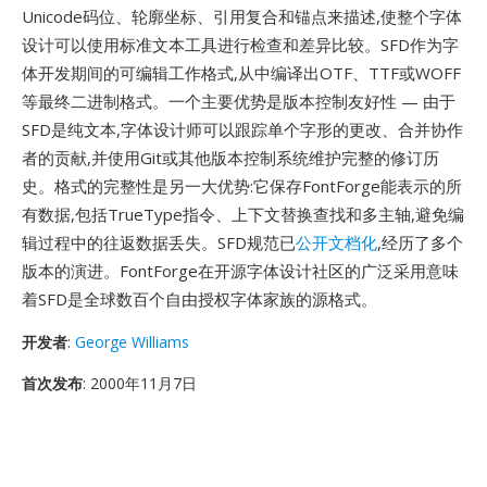
Unicode码位、轮廓坐标、引用复合和锚点来描述,使整个字体
设计可以使用标准文本工具进行检查和差异比较。SFD作为字
体开发期间的可编辑工作格式,从中编译出OTF、TTF或WOFF
等最终二进制格式。一个主要优势是版本控制友好性 — 由于
SFD是纯文本,字体设计师可以跟踪单个字形的更改、合并协作
者的贡献,并使用Git或其他版本控制系统维护完整的修订历
史。格式的完整性是另一大优势:它保存FontForge能表示的所
有数据,包括TrueType指令、上下文替换查找和多主轴,避免编
辑过程中的往返数据丢失。SFD规范已
公开文档化
,经历了多个
版本的演进。FontForge在开源字体设计社区的广泛采用意味
着SFD是全球数百个自由授权字体家族的源格式。
开发者
:
George Williams
首次发布
: 2000年11月7日