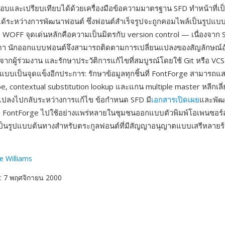
และเปรียบเทียบได้ด้วยเครื่องมือข้อความมาตรฐาน SFD ทำหน้าที่เป
ได้ระหว่างการพัฒนาฟอนต์ ซึ่งฟอนต์สำเร็จรูปจะถูกคอมไพล์เป็นรูปแบบ
 WOFF จุดเด่นหลักคือความเป็นมิตรกับ version control — เนื่องจาก 
า นักออกแบบฟอนต์จึงสามารถติดตามการเปลี่ยนแปลงของสัญลักษณ์อ
ากผู้ร่วมงาน และรักษาประวัติการแก้ไขที่สมบูรณ์โดยใช้ Git หรือ VCS
แบบเป็นจุดแข็งอีกประการ: รักษาข้อมูลทุกชิ้นที่ FontForge สามารถแส
pe, contextual substitution lookup และแกน multiple master หลีกเลี่
แปลงไปกลับระหว่างการแก้ไข ข้อกำหนด SFD มี
เอกสารเปิดเผย
และพัฒ
นำ FontForge ไปใช้อย่างแพร่หลายในชุมชนออกแบบตัวพิมพ์โอเพนซอร
เป็นรูปแบบต้นทางสำหรับตระกูลฟอนต์ที่มีสัญญาอนุญาตแบบเสรีหลายร้
e Williams
: 7 พฤศจิกายน 2000