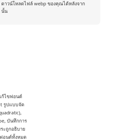
ดาวน์โหลดไฟล์ webp ของคุณได้หลังจาก
นั้น
ก้ไขฟอนต์
it รูปแบบจัด
uadratic),
pe, บันทึกการ
ขระถูกอธิบาย
บฟอนต์ทั้งหมด