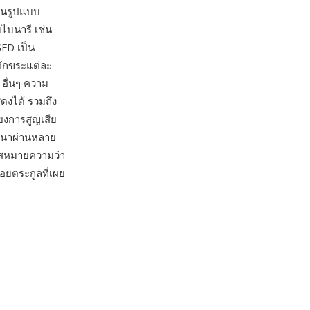
็นรูปแบบ
ไบนารี เช่น
SFD เป็น
ักขระแต่ละ
 อื่นๆ ความ
ดงได้ รวมถึง
ยงการสูญเสีย
นาผ่านหลาย
์สหมายความว่า
อยตระกูลที่เผย