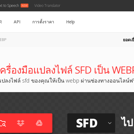
xt to Speech
Video Translator
R
API
การตั้งราคา
Help
ยอดเยี
WEBP
เครื่องมือแปลงไฟล์ SFD เป็น WEB
แปลงไฟล์ sfd ของคุณให้เป็น webp ผ่านช่องทางออนไลน์ฟร
SFD
ไป