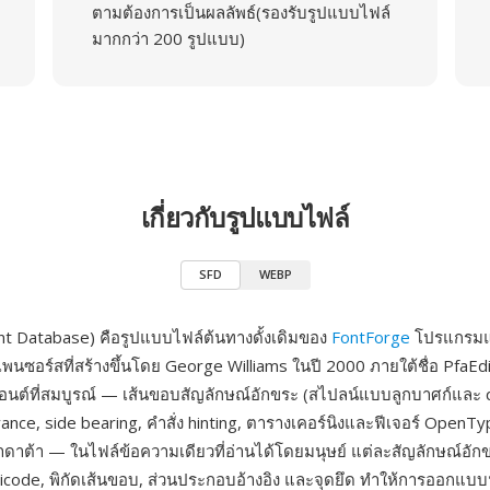
ตามต้องการเป็นผลลัพธ์(รองรับรูปแบบไฟล์
มากกว่า 200 รูปแบบ)
เกี่ยวกับรูปแบบไฟล์
SFD
WEBP
nt Database) คือรูปแบบไฟล์ต้นทางดั้งเดิมของ
FontForge
โปรแกรมแ
นซอร์สที่สร้างขึ้นโดย George Williams ในปี 2000 ภายใต้ชื่อ PfaEd
อนต์ที่สมบูรณ์ — เส้นขอบสัญลักษณ์อักขระ (สไปลน์แบบลูกบาศก์และ q
nce, side bearing, คำสั่ง hinting, ตารางเคอร์นิงและฟีเจอร์ OpenTy
มตาดาต้า — ในไฟล์ข้อความเดียวที่อ่านได้โดยมนุษย์ แต่ละสัญลักษณ์อัก
nicode, พิกัดเส้นขอบ, ส่วนประกอบอ้างอิง และจุดยึด ทำให้การออกแบ