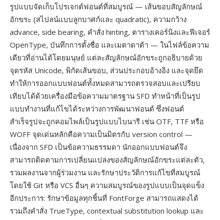
รูปแบบจัดเก็บโปรเจกต์ฟอนต์ที่สมบูรณ์ — เส้นขอบสัญลักษณ์
อักขระ (สไปลน์แบบลูกบาศก์และ quadratic), ความกว้าง
advance, side bearing, คำสั่ง hinting, ตารางเคอร์นิงและฟีเจอร์
OpenType, บันทึกการตั้งชื่อ และเมตาดาต้า — ในไฟล์ข้อความ
เดียวที่อ่านได้โดยมนุษย์ แต่ละสัญลักษณ์อักขระถูกอธิบายด้วย
จุดรหัส Unicode, พิกัดเส้นขอบ, ส่วนประกอบอ้างอิง และจุดยึด
ทำให้การออกแบบฟอนต์ทั้งหมดสามารถตรวจสอบและเปรียบ
เทียบได้ด้วยเครื่องมือข้อความมาตรฐาน SFD ทำหน้าที่เป็นรูป
แบบทำงานที่แก้ไขได้ระหว่างการพัฒนาฟอนต์ ซึ่งฟอนต์
สำเร็จรูปจะถูกคอมไพล์เป็นรูปแบบไบนารี เช่น OTF, TTF หรือ
WOFF จุดเด่นหลักคือความเป็นมิตรกับ version control —
เนื่องจาก SFD เป็นข้อความธรรมดา นักออกแบบฟอนต์จึง
สามารถติดตามการเปลี่ยนแปลงของสัญลักษณ์อักขระแต่ละตัว,
รวมผลงานจากผู้ร่วมงาน และรักษาประวัติการแก้ไขที่สมบูรณ์
โดยใช้ Git หรือ VCS อื่นๆ ความสมบูรณ์ของรูปแบบเป็นจุดแข็ง
อีกประการ: รักษาข้อมูลทุกชิ้นที่ FontForge สามารถแสดงได้
รวมถึงคำสั่ง TrueType, contextual substitution lookup และ