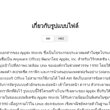
เกี่ยวกับรูปแบบไฟล์
AW
HRZ
บเอกสารของ Applix Words ซึ่งเป็นโปรแกรมประมวลผลคำในชุดโปร
นชื่อเป็น Anyware Office) พัฒนาโดย Applix, Inc. สำหรับเวิร์กสเตชัน 
มุ่งเป้าไปที่สภาพแวดล้อม Unix ขององค์กรในช่วงทศวรรษ 1990 โดย
ลผลคำ สเปรดชีต กราฟิก และการนำเสนอบนแพลตฟอร์มอย่าง Solaris
Microsoft Office ไม่สามารถใช้งานได้ ไฟล์ AW จัดเก็บเอกสารข้อความท
รับการจัดรูปแบบตัวอักษรและย่อหน้า เค้าโครงหน้า ตาราง หัวกระดาษ
ราฟิกที่ฝังไว้ รูปแบบนี้ใช้โครงสร้างไบนารีเฉพาะของ Applix ที่ปรับใ
ายในของแอปพลิเคชัน Applix Words ได้รับความนิยมเป็นพิเศษในชุมช
90 เมื่อถูกรวมไว้ใน Linux distribution เชิงพาณิชย์หลายตัวในฐาน