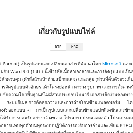
เกี่ยวกับรูปแบบไฟล์
RTF
HRZ
t Format) เป็นรูปแบบแลกเปลี่ยนเอกสารที่พัฒนาโดย
Microsoft
และเผ
อมกับ Word 3.0 รูปแบบนี้เข้ารหัสเนื้อหาเอกสารและการจัดรูปแบบเป็น
ำควบคุม (คำสั่งนำหน้าด้วยแบ็กสแลช) และกลุ่ม (ส่วนที่คั่นด้วยวงเล็บป
ารจัดรูปแบบตัวอักษร เค้าโครงย่อหน้า ตาราง รูปภาพ และการตั้งค่าหน้
บข้อความโดยพื้นฐานที่ไม่มีส่วนประกอบไบนารี เอกสารจึงผ่านช่องทา
ด — ระบบอีเมล การคัดลอกวาง และการถ่ายโอนข้ามแพลตฟอร์ม — โด
osoft ออกแบบ RTF มาเป็นรูปแบบแลกเปลี่ยนข้ามแอปพลิเคชันและข้
ได้รับการยอมรับอย่างกว้างขวาง: โปรแกรมประมวลผลคำ โปรแกรมแ
อเอกสารแทบทุกตัวบนทุกระบบปฏิบัติการรองรับการอ่านและเขียน RTF