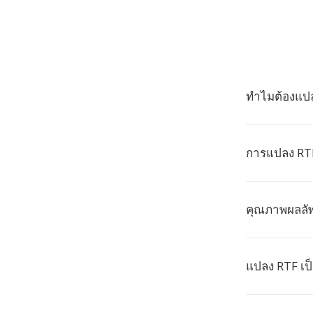
ทำไมต้องแปล
การแปลง RTF
คุณภาพผลลัพ
แปลง RTF เป