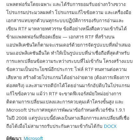
แพลตฟอร์มโดยเฉพาะ และได้รับการยอมรับอย่างกว้างขวาง:
โปรแกรมประมวลผลคำ โปรแกรมแก้ไขข้อความ และเครื่องมือ
เอกสารแทบทุกตัวบนทุกระบบปฏิบัติการรองรับการอ่านและ
เขียน RTF มาหลายทศวรรษ ข้อดีอย่างหนึ่งคือความเข้ากันได้
ข้ามแพลตฟอร์มที่ยอดเยี่ยม — เอกสาร RTF ที่สร้างบน
แอปพลิเคชันใดก็ตามจะเรนเดอร์ด้วยการจัดรูปแบบที่สม่ำเสมอ
บนแอปพลิเคชันอื่นใด ทำให้เป็นรูปแบบที่น่าเชื่อถือที่สุดสำหรับ
การแลกเปลี่ยนข้อความระหว่างระบบที่ไม่เข้ากัน โครงสร้างแบบ
ข้อความเป็นประโยชน์อีกประการ: ไฟล์ RTF ทนทานต่อความ
เสียหาย สร้างด้วยโปรแกรมได้อย่างง่ายดาย (ต้องการเพียงการ
ต่อสตริง) และสามารถดีบักได้โดยอ่านมาร์กอัปดิบในโปรแกรม
แก้ไขข้อความ แม้ว่า RTF จะขาดฟีเจอร์สมัยใหม่อย่างการ
ติดตามการเปลี่ยนแปลงและการควบคุมเค้าโครงขั้นสูง และ
Microsoft ประกาศหยุดการพัฒนาข้อกำหนดที่เวอร์ชัน 1.9.1
ในปี 2008 แต่รูปแบบนี้ยังคงเป็นทางเลือกการแลกเปลี่ยนที่เชื่อ
ถือได้เมื่อไม่สามารถรับประกันความเข้ากันได้กับ
DOCX
ผู้พัฒนา
:
Microsoft