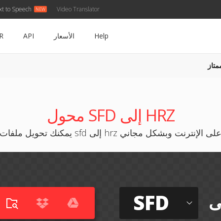
xt to Speech
Video Translator
Help
الأسعار
API
R
متاز
محول SFD إلى HRZ
مكنك تحويل ملفات sfd إلى hrz على الإنترنت وبشكل مجاني
SFD
ى