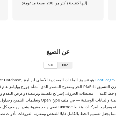
إليها كنتيجة (أكثر من 200 صيغة مدعومة)
عن الصيغ
SFD
HRZ
محرر الخطوط
FontForge
SFD (SplineFont Database) هو تنسيق الملفات المصدرية الأصلي لبرنامج
خط كاملا — محيطات الحروف (شرائح تكعيبية وتربيعية) وعرض التقدم وال
وتعليمات التلميح وجداول التقنين وميزات OpenType وسجلات 
نصي واحد مقروء بشريا. يوصف كل حرف بنقطة رمز Unicode ومحيطا
مما يجعل تصميم الخط بالكامل قابلا للفحص ومقارنة الفروقات بأدوات نصية ق