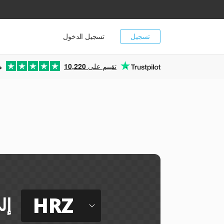
تسجيل
تسجيل الدخول
تقييم على
10,220
م
ي
HRZ
إل