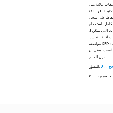
قات ثنائية مثل
OTF وTTF وWOFF. من مزاياه الأساسية ملاءمته للتحكم في الإصدارات — لأن SFD نص بسيط، يمكن
لحفاظ على سجل
م تحكم في الإصدارات. اكتمال التنسيق ميزة أخرى: يحفظ كل جزء
Fo تمثيلها، بما في ذلك تعليمات TrueType وعمليات البحث عن
 أثناء التحرير.
ميم
مواصفة SFD
مصدري لمئات عائلات الخطوط الحرة الموزعة
حول العالم.
George
:
المطوّر
وفمبر، ٢٠٠٠