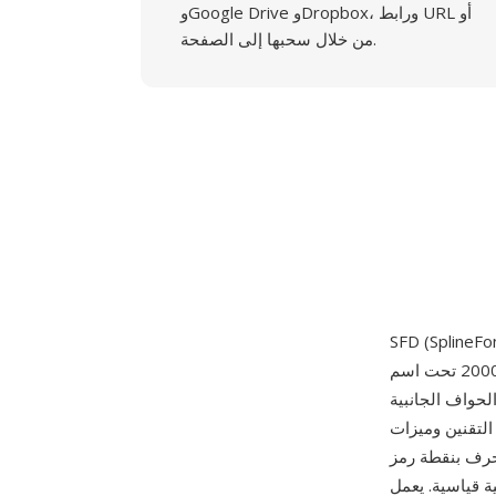
وGoogle Drive وDropbox، ورابط URL أو
من خلال سحبها إلى الصفحة.
الحر ومفتوح المصدر الذي أنشأه جورج ويليامز عام 2000 تحت اسم PfaEdit في البداية. يخزن التنسيق
حواف الجانبية
التسمية والبيانات الوصفية — في ملف
ته ومراجع المركبات ونقاط
ياسية. يعمل SFD