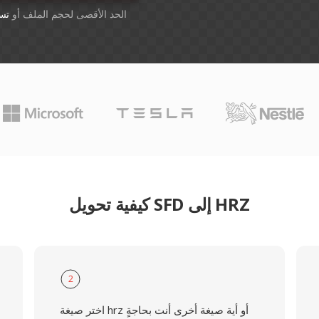
أسقِط الملفات هنا. 1 GB الحد الأقصى لحجم الملف أو
تس
كيفية تحويل SFD إلى HRZ
2
اختر صيغة hrz أو أية صيغة أخرى أنت بحاجةٍ