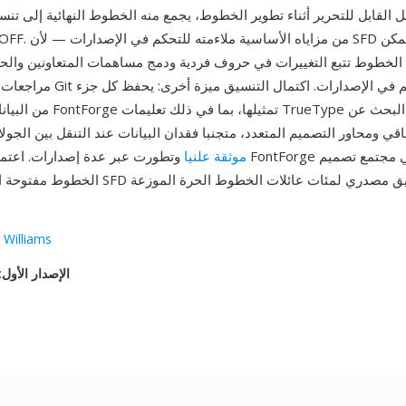
 القابل للتحرير أثناء تطوير الخطوط، يجمع منه الخطوط النهائية إلى تنسي
لخطوط تتبع التغييرات في حروف فردية ودمج مساهمات المتعاونين وا
مراجعات كامل باستخدام Git أو أي نظا
من البيانات التي يمكن لـ ntForge
قي ومحاور التصميم المتعدد، متجنبا فقدان البيانات عند التنقل بين الجولات
موثقة علنيا
وتطورت عبر عدة إصدارات. اعتماد FontForge الواسع في مجتمع تص
الخطوط مفتوحة المصدر يعني أن SFD يخدم كتنسيق 
 Williams
الإصدار الأول
: ٧ ن