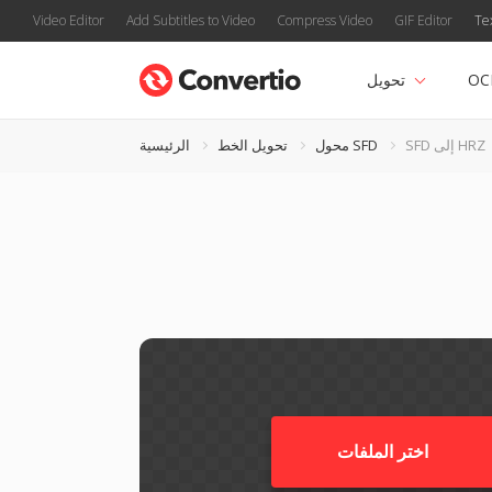
Video Editor
Add Subtitles to Video
Compress Video
GIF Editor
Te
OC
تحويل
SFD إلى HRZ
محول SFD
تحويل الخط
الرئيسية
اختر الملفات