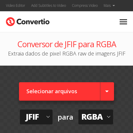
Video Editor
Add Subtitles to Video
Compress Video
Mais
Conversor de JFIF para RGBA
Extraia dados de pixel RGBA raw de imagens JFIF
Selecionar arquivos
JFIF
RGBA
para