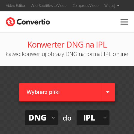
Video Editor
Add Subtitles to Video
Compress Video
Więcej
Konwerter DNG na IPL
Łatwo konwertuj obrazy DNG na format IPL online
Wybierz pliki
DNG
IPL
do