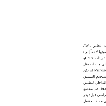
(أُعيدت تسميتها لاحقاً إلى Anyware Office) التي طورتها شركة Applix, Inc. لمحطات عمل Unix
وLinux. استهدفت الحزمة بيئات Unix المؤسسية خلال التسعينيات، موفرةً قدرات معالجة النصوص
HP-UX وAIX وLinux حيث
لم يكن Microsoft Office متاحاً. تخزّن ملفات AW مستندات نصية منسّقة مع دعم لأنماط الأحرف
ستخدم التنسيق
ب Applix Words شهرة خاصة
في مجتمع Linux خلال أواخر التسعينيات عندما كان يُرفق مع عدة توزيعات Linux التجارية كمعالج نصوص
وفر OpenOffice.org على نطاق واسع. من مزاياه دعم منصة Unix الأصلي — وفّر Applix
البدائل التجارية قليلة. مكّن