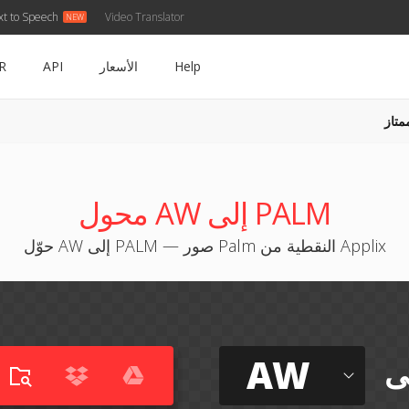
xt to Speech
Video Translator
Help
الأسعار
API
R
متاز
محول AW إلى PALM
حوّل AW إلى PALM — صور Palm النقطية من Applix
AW
ى