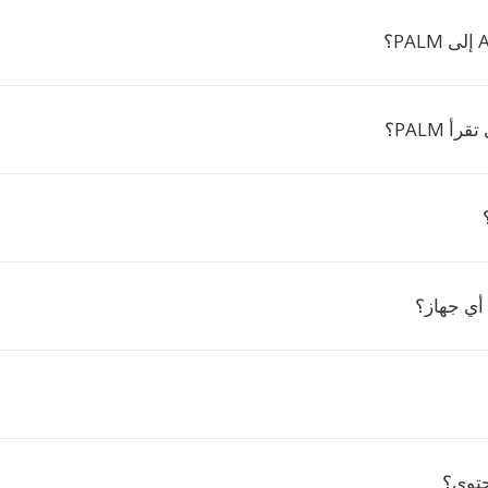
أ PALM؟
أي جهاز؟
حتوى؟