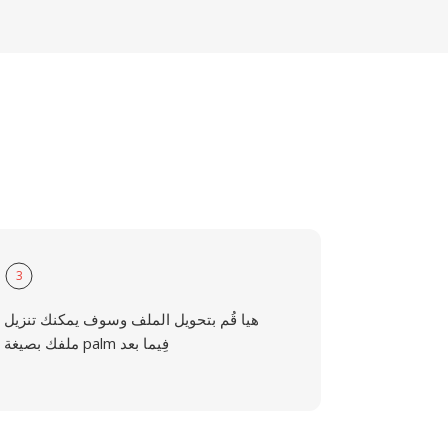
3
هيا قُم بتحويل الملف وسوف يمكنك تنزيل
ملفك بصيغة palm فِيما بعد