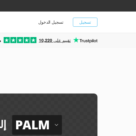
تسجيل
تسجيل الدخول
تقييم على
10,220
م
PALM
إل