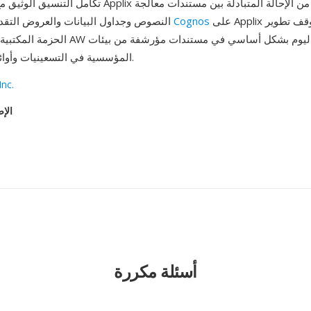
تكامل التنسيق الوثيق مع مكونات حزمة Applix الأخرى من ا
على Applix عام 2003، وأُوقف تطوير
Cognos
النصوص وجداول البيانات والعروض التقديمية. استحوذت
الحزمة المكتبية. تُصادف ملفات AW اليوم بش
المؤسسية في التسعينيات وأوائل الألفية الثالثة.
Inc.
الإص
أسئلة مكررة