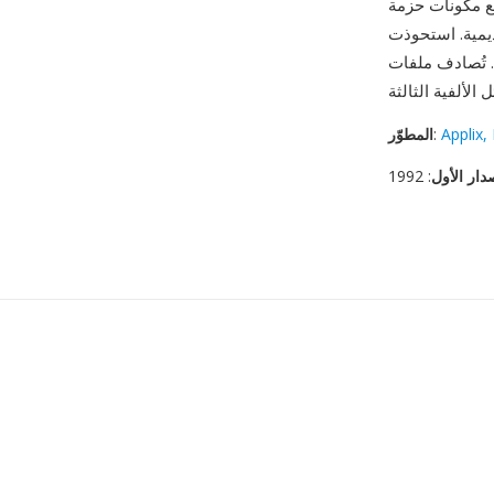
لإحالة المتبادلة بين مستندات معالجة
كل أساسي في مستندات مؤرشفة من بيئات Unix
Applix, 
:
المطوّر
دار الأول
: 1992