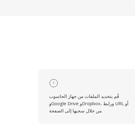
1
قُم بتحديد الملفات من جهاز الحاسوب
وGoogle Drive وDropbox، ورابط URL أو
من خلال سحبها إلى الصفحة.