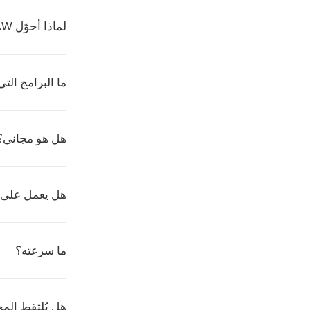
لماذا أحوّل AW إلى PALM؟
ما البرامج التي تقر
هل هو مجاني؟
هل يعمل على 
ما سرعته؟
هل يُلتقط الم