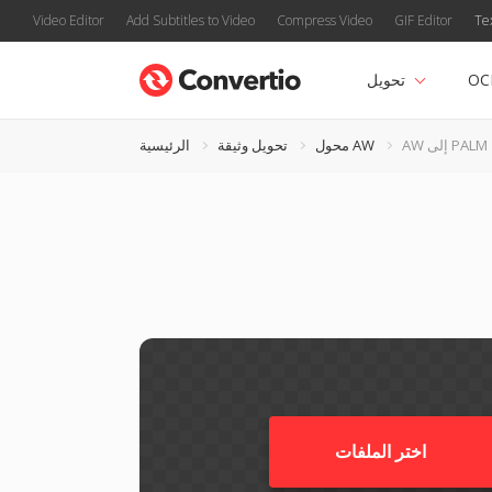
Video Editor
Add Subtitles to Video
Compress Video
GIF Editor
Te
OC
تحويل
AW إلى PALM
محول AW
تحويل وثيقة
الرئيسية
اختر الملفات