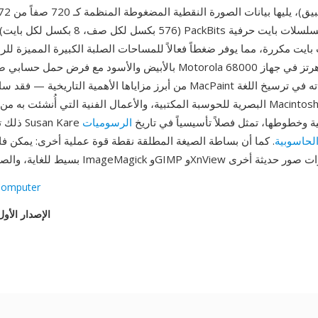
(576 بكسل لكل صف، 8 بكسل لكل بايت). يتناوب
ايت مكررة، مما يوفر ضغطاً فعالاً للمساحات الصلبة الكبيرة المميزة لل
بالأبيض والأسود مع فرض حمل حسابي ضئيل على معالج Motorola 68000 بت
البصرية للحوسبة المكتبية، والأعمال الفنية التي أُنشئت به من قبل مستخدمي intosh
ت واجهة Susan Kare الأيقونية وخطوطها، تمثل فصلاً تأسيسياً في تاريخ
الرسوميات
لحاسوبية
. كما أن بساطة الصيغة المطلقة نقطة قوة عملية أخرى: يمكن فك تشفير
Computer
الإصدار الأول