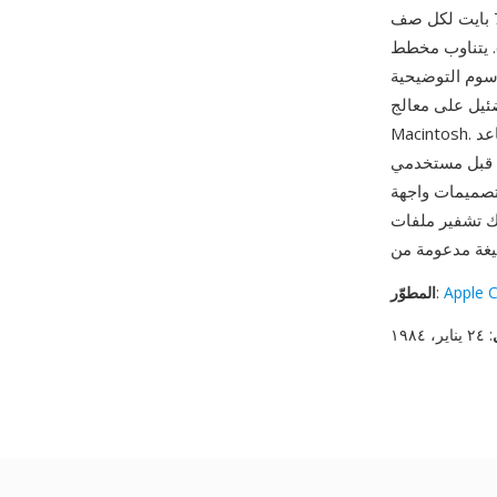
لبيانات التطبيق)، يليها بيانات الصورة النقطية المضغوطة المنظمة كـ 720 صفاً من 72 بايت لكل صف
 مخطط PackBits بين تسلسلات بايت حرفية
رسوم التوضيحية
ردد 7.8 ميغاهرتز في جهاز
Macintosh. من أبرز مزاياها الأهمية التاريخية — فقد ساعد MacPaint وصيغة ملفاته في ترسيخ اللغة
Mac الأوائل، بما في
 ملفات MAC بكود
Apple 
:
المطوّر
: ٢٤ يناير، ١٩٨٤