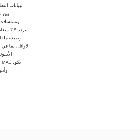
وتسلسلات ب
ذلك تصميما
ا
بسيط للغاية، والصيغة مدعومة من ImageMagick وGIMP وXnView وأدوات صور حديثة أخرى.