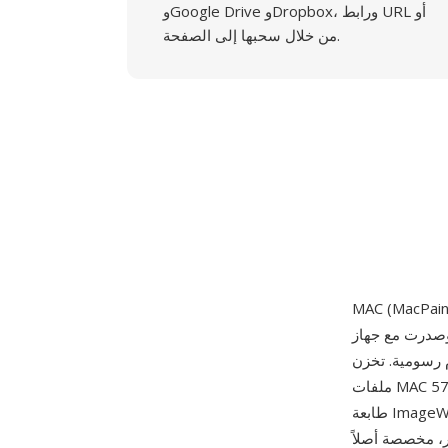
وGoogle Drive وDropbox، ورابط URL أو
من خلال سحبها إلى الصفحة.
 مع جهاز Macintosh الأصلي في 24 يناير 1984. كان MacPaint مرفقاً مع كل جهاز Macintosh
رسومية. تخزن
ملفات MAC صوراً أحادية البت (أبيض وأسود) بدقة ثابتة 576x720 بكسل — مطابقة لمنطقة الطباعة في
طابعة ImageWriter النقطية الأصلية بدقة 72 نقطة في البوصة — باستخدام ضغط PackBits بترميز
خدمة إلى حد كبير، مخصصة أصلاً