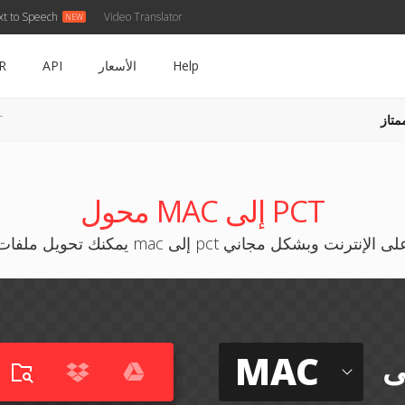
xt to Speech
Video Translator
Help
الأسعار
API
R
متاز
AC
محول MAC إلى PCT
كنك تحويل ملفات mac إلى pct على الإنترنت وبشكل مجاني
MAC
ى