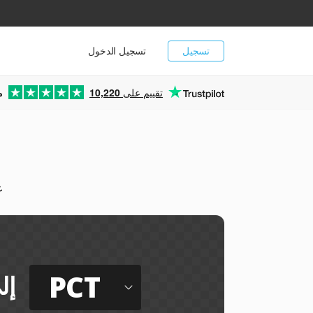
تسجيل
تسجيل الدخول
تقييم على
10,220
م
يم
PCT
إل