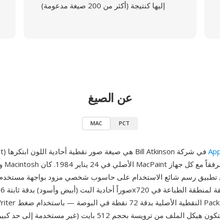
إليها كنتيجة (أكثر من 200 صيغة مدعومة)
عن الصيغ
MAC
PCT
App
MAC (MacPaint) هي صيغة صور نقطية أحادية اللون ابتكرها Bill Atkinson في شركة
وصدرت
 تطبيق رسم شائع الاستخدام على حاسوب شخصي مزود بواجهة مستخدم 
طول التكرار. يتكون هيكل الملف من ترويسة بحجم 512 بايت (غير مست