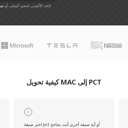
أسقِط الملفات هنا. 1 GB الحد الأقصى لحجم الملف أو
تس
كيفية تحويل MAC إلى PCT
2
اختر صيغة pct أو أية صيغة أخرى أنت بحاجةٍ