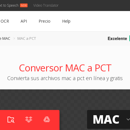
xt to Speech
Video Translator
OCR
API
Precio
Help
Excelente
de MAC
MAC a PCT
Conversor MAC a PCT
Convierta sus archivos mac a pct en línea y gratis
MAC