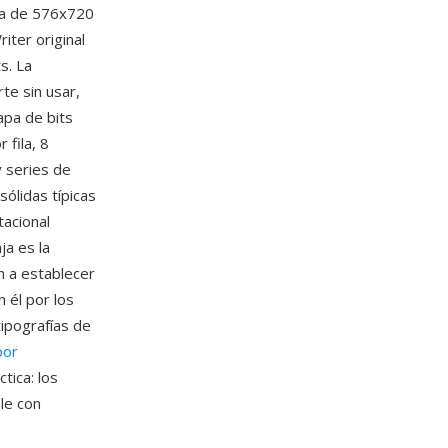
ija de 576x720
iter original
s. La
te sin usar,
apa de bits
fila, 8
y series de
ólidas típicas
tacional
a es la
n a establecer
n él por los
tipografías de
por
tica: los
le con