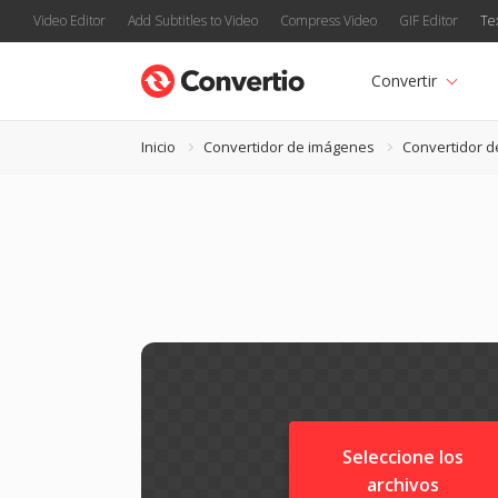
Video Editor
Add Subtitles to Video
Compress Video
GIF Editor
Te
Convertir
Inicio
Convertidor de imágenes
Convertidor 
Seleccione los
archivos