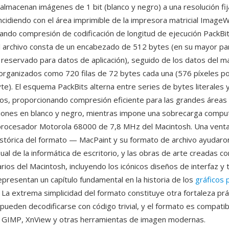
almacenan imágenes de 1 bit (blanco y negro) a una resolución f
cidiendo con el área imprimible de la impresora matricial ImageWr
ando compresión de codificación de longitud de ejecución PackBit
l archivo consta de un encabezado de 512 bytes (en su mayor par
 reservado para datos de aplicación), seguido de los datos del m
rganizados como 720 filas de 72 bytes cada una (576 píxeles por 
te). El esquema PackBits alterna entre series de bytes literales 
os, proporcionando compresión eficiente para las grandes áreas s
aciones en blanco y negro, mientras impone una sobrecarga compu
procesador Motorola 68000 de 7,8 MHz del Macintosh. Una ventaj
istórica del formato — MacPaint y su formato de archivo ayudaro
sual de la informática de escritorio, y las obras de arte creadas co
ios del Macintosh, incluyendo los icónicos diseños de interfaz y 
epresentan un capítulo fundamental en la historia de los
gráficos 
. La extrema simplicidad del formato constituye otra fortaleza prác
pueden decodificarse con código trivial, y el formato es compatib
 GIMP, XnView y otras herramientas de imagen modernas.