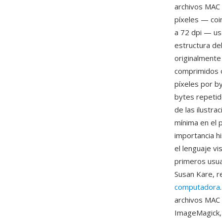
archivos MAC 
píxeles — coin
a 72 dpi — us
estructura de
originalmente
comprimidos o
píxeles por by
bytes repetid
de las ilustr
mínima en el 
importancia h
el lenguaje vi
primeros usuar
Susan Kare, r
computadora
archivos MAC 
ImageMagick,