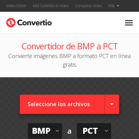
Video Editor
Add Subtitles to Video
Compress Video
Más
Convertidor de BMP a PCT
Convierte imágenes BMP a formato PCT en línea
gratis
Seleccione los archivos
BMP
PCT
a