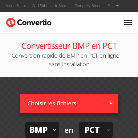
Video Editor
Add Subtitles to Video
Compress Video
Plus
Convertisseur BMP en PCT
Conversion rapide de BMP en PCT en ligne —
sans installation
Choisir les fichiers
BMP
PCT
en