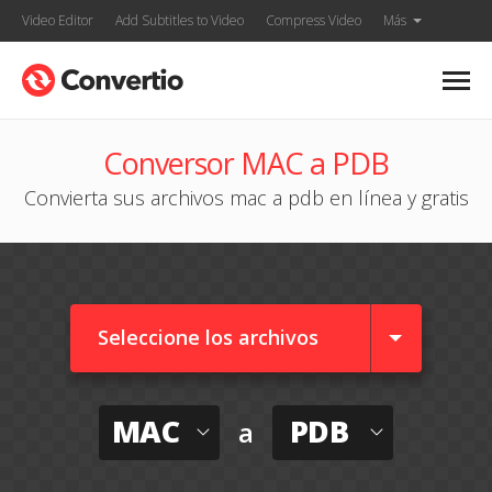
Video Editor
Add Subtitles to Video
Compress Video
Más
Conversor MAC a PDB
Convierta sus archivos mac a pdb en línea y gratis
Seleccione los archivos
MAC
PDB
a