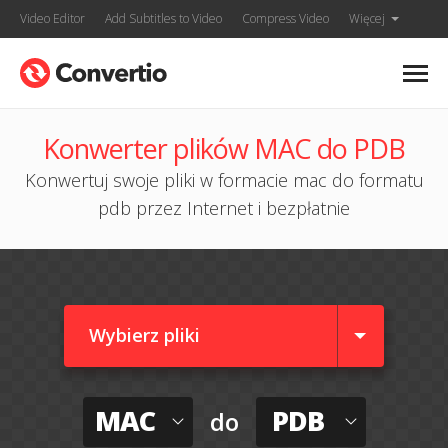
Video Editor
Add Subtitles to Video
Compress Video
Więcej
Konwerter plików MAC do PDB
Konwertuj swoje pliki w formacie mac do formatu
pdb przez Internet i bezpłatnie
Wybierz pliki
MAC
PDB
do