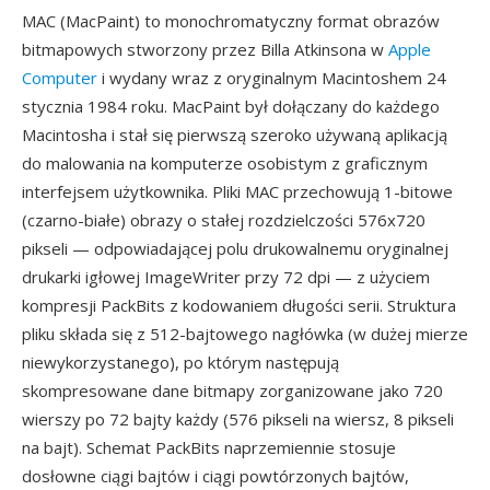
MAC (MacPaint) to monochromatyczny format obrazów
bitmapowych stworzony przez Billa Atkinsona w
Apple
Computer
i wydany wraz z oryginalnym Macintoshem 24
stycznia 1984 roku. MacPaint był dołączany do każdego
Macintosha i stał się pierwszą szeroko używaną aplikacją
do malowania na komputerze osobistym z graficznym
interfejsem użytkownika. Pliki MAC przechowują 1-bitowe
(czarno-białe) obrazy o stałej rozdzielczości 576x720
pikseli — odpowiadającej polu drukowalnemu oryginalnej
drukarki igłowej ImageWriter przy 72 dpi — z użyciem
kompresji PackBits z kodowaniem długości serii. Struktura
pliku składa się z 512-bajtowego nagłówka (w dużej mierze
niewykorzystanego), po którym następują
skompresowane dane bitmapy zorganizowane jako 720
wierszy po 72 bajty każdy (576 pikseli na wiersz, 8 pikseli
na bajt). Schemat PackBits naprzemiennie stosuje
dosłowne ciągi bajtów i ciągi powtórzonych bajtów,