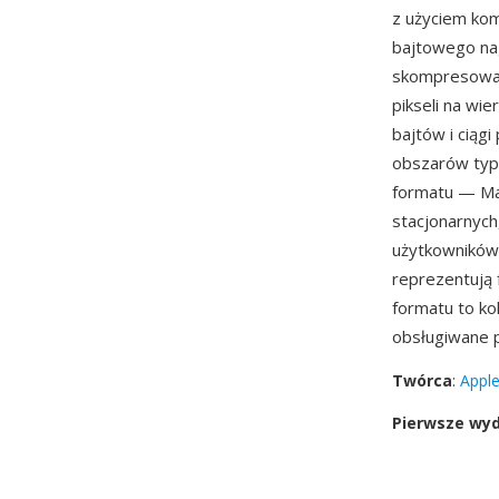
z użyciem komp
bajtowego na
skompresowan
pikseli na wie
bajtów i ciąg
obszarów typow
formatu — Mac
stacjonarnyc
użytkowników 
reprezentują 
formatu to ko
obsługiwane p
Twórca
:
Appl
Pierwsze wy