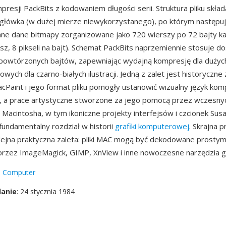
resji PackBits z kodowaniem długości serii. Struktura pliku skład
główka (w dużej mierze niewykorzystanego), po którym następu
e dane bitmapy zorganizowane jako 720 wierszy po 72 bajty k
rsz, 8 pikseli na bajt). Schemat PackBits naprzemiennie stosuje d
i powtórzonych bajtów, zapewniając wydajną kompresję dla dużych
ych dla czarno-białych ilustracji. Jedną z zalet jest historyczne
Paint i jego format pliku pomogły ustanowić wizualny język ko
h, a prace artystyczne stworzone za jego pomocą przez wczesny
Macintosha, w tym ikoniczne projekty interfejsów i czcionek Sus
fundamentalny rozdział w historii
grafiki komputerowej
. Skrajna 
lejna praktyczna zaleta: pliki MAC mogą być dekodowane prostym
rzez ImageMagick, GIMP, XnView i inne nowoczesne narzędzia gr
e Computer
danie
: 24 stycznia 1984