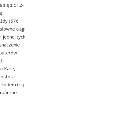
a się z 512-
ją
ażdy (576
osłowne ciągi
 jednolitych
 znaczenie
mputerów
ch
an Kare,
prostota
 kodem i są
aficzne.