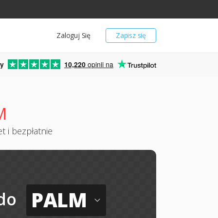
Zaloguj Się
Zapisz się
y
10,220
opinii na
M
t i bezpłatnie
PALM
do