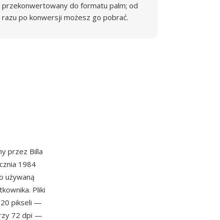
przekonwertowany do formatu palm; od
razu po konwersji możesz go pobrać.
 przez Billa
cznia 1984
ko używaną
kownika. Pliki
20 pikseli —
rzy 72 dpi —