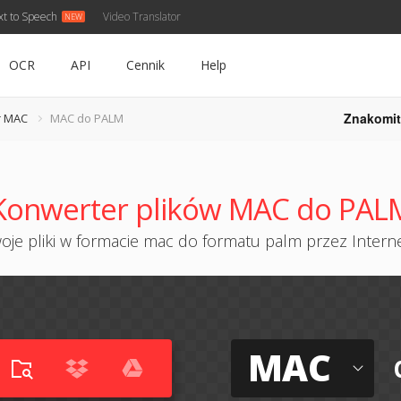
xt to Speech
Video Translator
OCR
API
Cennik
Help
Znakomit
r MAC
MAC do PALM
Konwerter plików MAC do PAL
je pliki w formacie mac do formatu palm przez Interne
MAC