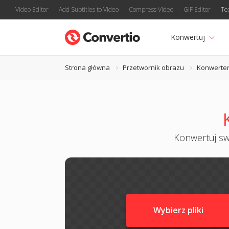
Video Editor
Add Subtitles to Video
Compress Video
GIF Editor
Te
Konwertuj
Strona główna
Przetwornik obrazu
Konwerte
Konwertuj swo
Wybierz pliki