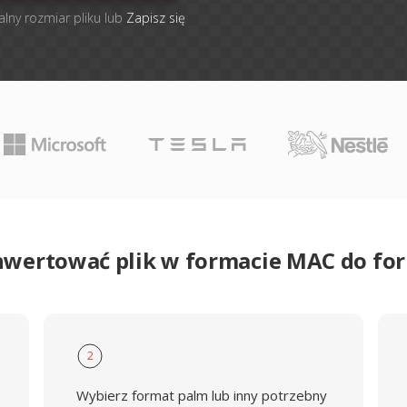
alny rozmiar pliku lub
Zapisz się
nwertować plik w formacie MAC do f
2
Wybierz format palm lub inny potrzebny