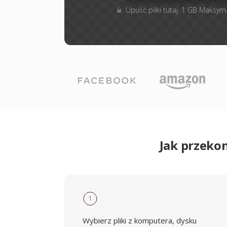
Upuść pliki tutaj. 1 GB Maksym
Jak przeko
1
Wybierz pliki z komputera, dysku