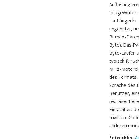
Auflösung vo
ImageWriter-
Lauflängenko
ungenutzt, ur
Bitmap-Daten, 
Byte). Das Pa
Byte-Läufen u
typisch für S
MHz-Motorola-
des Formats —
Sprache des D
Benutzer, ein
repräsentiere
Einfachheit d
trivialem Cod
anderen mode
Entwickler
:
A