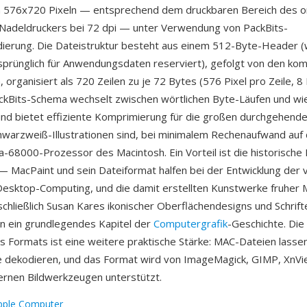
n 576x720 Pixeln — entsprechend dem druckbaren Bereich des or
Nadeldruckers bei 72 dpi — unter Verwendung von PackBits-
dierung. Die Dateistruktur besteht aus einem 512-Byte-Header 
sprünglich für Anwendungsdaten reserviert), gefolgt von den ko
organisiert als 720 Zeilen zu je 72 Bytes (576 Pixel pro Zeile, 8 
ckBits-Schema wechselt zwischen wörtlichen Byte-Läufen und wi
nd bietet effiziente Komprimierung für die großen durchgehenden
chwarzweiß-Illustrationen sind, bei minimalem Rechenaufwand auf
68000-Prozessor des Macintosh. Ein Vorteil ist die historisch
 MacPaint und sein Dateiformat halfen bei der Entwicklung der v
esktop-Computing, und die damit erstellten Kunstwerke fruher 
schließlich Susan Kares ikonischer Oberflächendesigns und Schrift
n ein grundlegendes Kapitel der
Computergrafik
-Geschichte. Di
es Formats ist eine weitere praktische Stärke: MAC-Dateien lassen
e dekodieren, und das Format wird von ImageMagick, GIMP, XnV
rnen Bildwerkzeugen unterstützt.
pple Computer