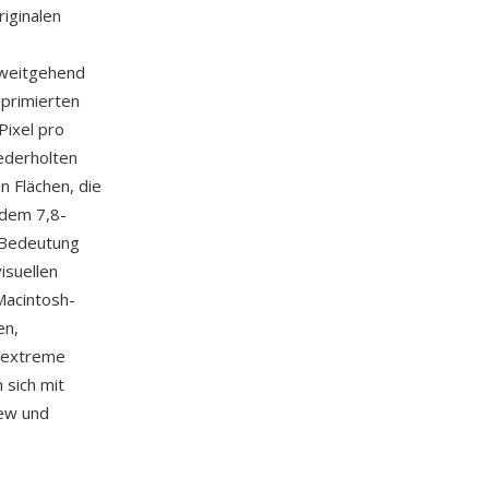
iginalen
(weitgehend
mprimierten
Pixel pro
ederholten
 Flächen, die
 dem 7,8-
e Bedeutung
isuellen
Macintosh-
en,
e extreme
 sich mit
iew und