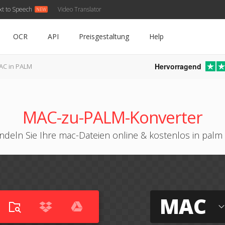
xt to Speech
Video Translator
OCR
API
Preisgestaltung
Help
Hervorragend
AC in PALM
MAC-zu-PALM-Konverter
deln Sie Ihre mac-Dateien online & kostenlos in pal
MAC