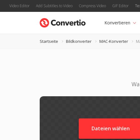
Video Editor
Add Subtitles to Video
Compress Video
GIF Editor
Te
Konvertieren
Startseite
Bildkonverter
MAC-Konverter
M
Wan
Dateien wählen