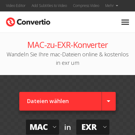
Video Editor
Add Subtitles to Video
Compress Video
Mehr
MAC-zu-EXR-Konverter
Wandeln Sie Ihre mac-Dateien online & kostenlos
in exr um
Dateien wählen
MAC
EXR
in