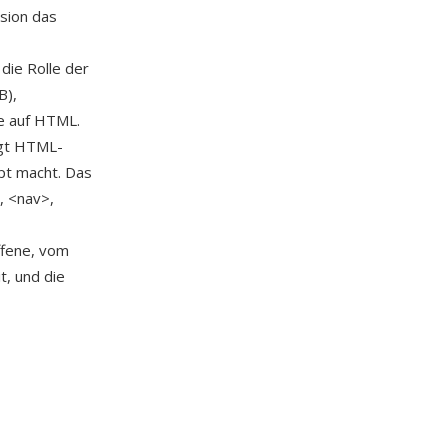
sion das
die Rolle der
B),
e auf HTML.
igt HTML-
pt macht. Das
, <nav>,
ffene, vom
t, und die