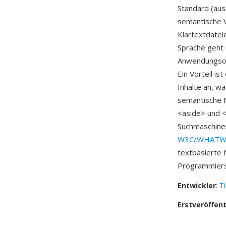
Standard (au
semantische 
Klartextdatei
Sprache geht 
Anwendungsob
Ein Vorteil i
Inhalte an, 
semantische M
<aside> und <
Suchmaschine
W3C/WHAT
textbasierte 
Programmiersp
Entwickler
:
T
Erstveröffen