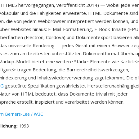
s HTML5 hervorgegangen, veröffentlicht 2014) — wobei jede Ver
Vokabular und die Fähigkeiten erweiterte. HTML-Dokumente sind
en, die von jedem Webbrowser interpretiert werden können, und 
über Websites hinaus: E-Mail-Formatierung, E-Book-Inhalte (EPU
erflächen (Electron, Cordova) und Dokumentexport basieren all
st das universelle Rendering — jedes Gerät mit einem Browser ze
was es zum am breitesten unterstützten Dokumentformat überhau
arkup-Modell bietet eine weitere Stärke: Elemente wie <article>
figure> tragen Bedeutung, die Barrierefreiheitswerkzeugen,
nindexierung und Inhaltswiederverwendung zugutekommt. Die o
WG
gesteürte Spezifikation gewährleistet Herstellerunabhängigkei
Natur von HTML bedeutet, dass Dokumente trivial mit jeder
rache erstellt, inspiziert und verarbeitet werden können.
im Berners-Lee / W3C
tlichung
: 1993