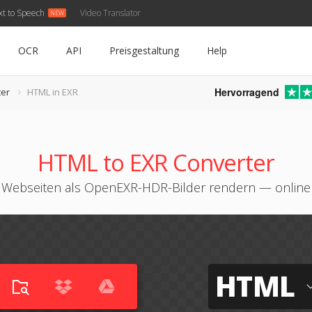
xt to Speech
Video Translator
OCR
API
Preisgestaltung
Help
Hervorragend
er
HTML in EXR
HTML to EXR Converter
Webseiten als OpenEXR-HDR-Bilder rendern — online
HTML