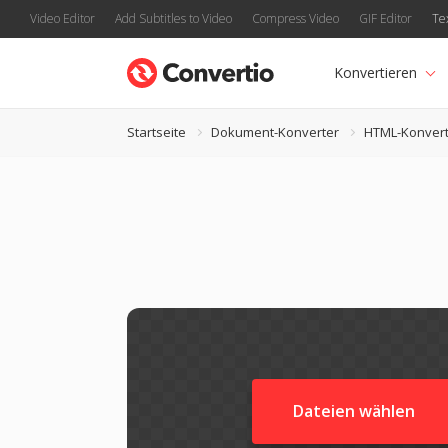
Video Editor
Add Subtitles to Video
Compress Video
GIF Editor
Te
Konvertieren
Startseite
Dokument-Konverter
HTML-Konvert
Dateien wählen