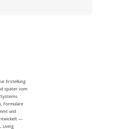
r Erstellung
nd später vom
s Systems
n, Formulare
immt und
entwickelt —
 Living