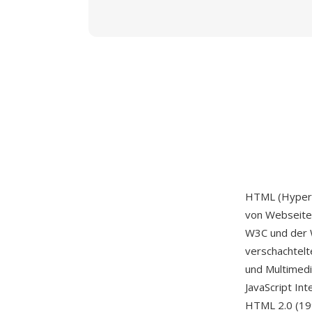
HTML (HyperT
von Webseite
W3C und der W
verschachtelte
und Multimedi
JavaScript Int
HTML 2.0 (19