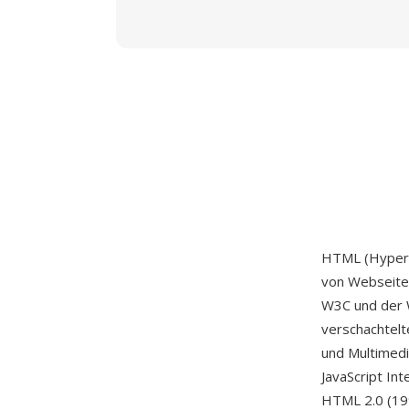
HTML (HyperT
von Webseite
W3C und der W
verschachtelte
und Multimedi
JavaScript Int
HTML 2.0 (19