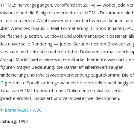
s HTML5 hervorgegangen, veröffentlicht 2014) — wobei jede Ver
Vokabular und die Fähigkeiten erweiterte. HTML-Dokumente sind
en, die von jedem Webbrowser interpretiert werden können, und 
über Websites hinaus: E-Mail-Formatierung, E-Book-Inhalte (EPU
erflächen (Electron, Cordova) und Dokumentexport basieren all
st das universelle Rendering — jedes Gerät mit einem Browser ze
was es zum am breitesten unterstützten Dokumentformat überhau
arkup-Modell bietet eine weitere Stärke: Elemente wie <article>
figure> tragen Bedeutung, die Barrierefreiheitswerkzeugen,
nindexierung und Inhaltswiederverwendung zugutekommt. Die o
WG
gesteürte Spezifikation gewährleistet Herstellerunabhängigkei
Natur von HTML bedeutet, dass Dokumente trivial mit jeder
rache erstellt, inspiziert und verarbeitet werden können.
im Berners-Lee / W3C
tlichung
: 1993