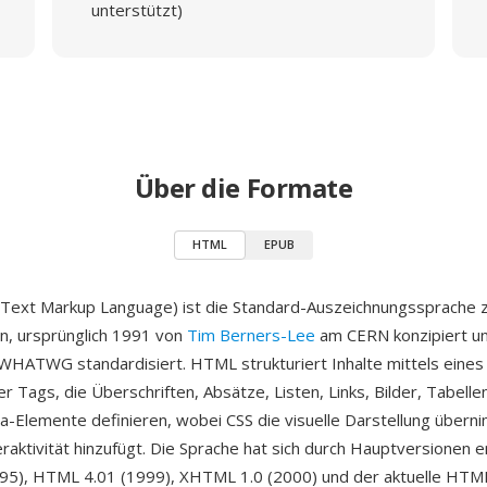
unterstützt)
Über die Formate
HTML
EPUB
ext Markup Language) ist die Standard-Auszeichnungssprache zu
n, ursprünglich 1991 von
Tim Berners-Lee
am CERN konzipiert u
HATWG standardisiert. HTML strukturiert Inhalte mittels eine
r Tags, die Überschriften, Absätze, Listen, Links, Bilder, Tabelle
a-Elemente definieren, wobei CSS die visuelle Darstellung übern
eraktivität hinzufügt. Die Sprache hat sich durch Hauptversionen 
95), HTML 4.01 (1999), XHTML 1.0 (2000) und der aktuelle HTML