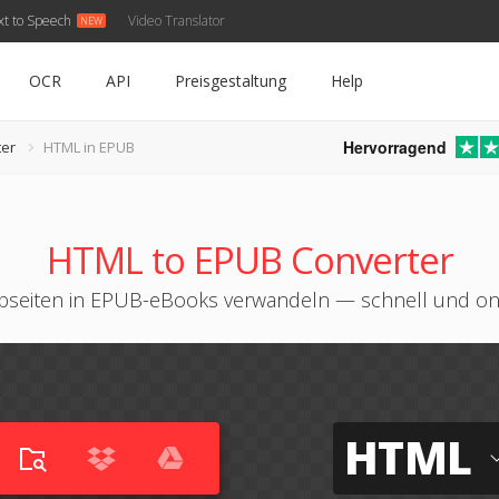
xt to Speech
Video Translator
OCR
API
Preisgestaltung
Help
Hervorragend
er
HTML in EPUB
HTML to EPUB Converter
seiten in EPUB-eBooks verwandeln — schnell und on
HTML