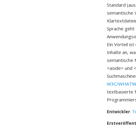
Standard (au
semantische 
Klartextdatei
Sprache geht 
Anwendungsob
Ein Vorteil i
Inhalte an, 
semantische M
<aside> und <
Suchmaschine
W3C/WHAT
textbasierte 
Programmiersp
Entwickler
:
T
Erstveröffen