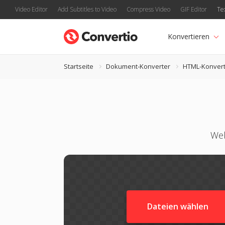
Video Editor
Add Subtitles to Video
Compress Video
GIF Editor
Te
Konvertieren
Startseite
Dokument-Konverter
HTML-Konvert
Web
Dateien wählen