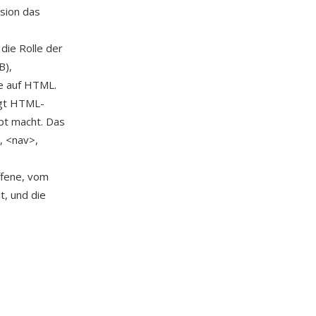
sion das
die Rolle der
B),
e auf HTML.
igt HTML-
pt macht. Das
, <nav>,
ffene, vom
t, und die