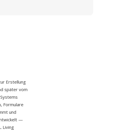
r Erstellung
nd später vom
s Systems
n, Formulare
immt und
entwickelt —
 Living