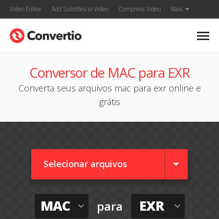
Video Editor
Add Subtitles to Video
Compress Video
Mais
Conversor de MAC para EXR
Converta seus arquivos mac para exr online e
grátis
Selecionar arquivos
MAC
EXR
para