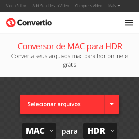
Video Editor
Add Subtitles to Video
Compress Video
Mais
Conversor de MAC para HDR
Converta seus arquivos mac para hdr online e
grátis
Selecionar arquivos
MAC
HDR
para