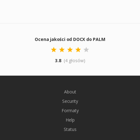
Ocena jakości od DOCX do PALM
3.8
(4 głosów)
About
Security
Formaty
Help
Status