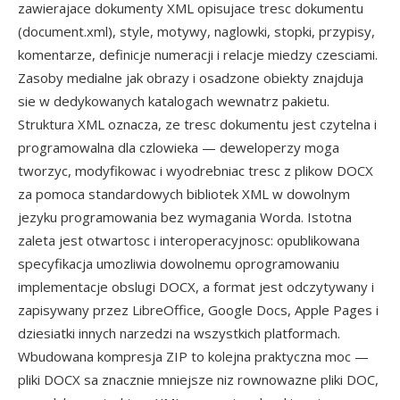
zawierajace dokumenty XML opisujace tresc dokumentu
(document.xml), style, motywy, naglowki, stopki, przypisy,
komentarze, definicje numeracji i relacje miedzy czesciami.
Zasoby medialne jak obrazy i osadzone obiekty znajduja
sie w dedykowanych katalogach wewnatrz pakietu.
Struktura XML oznacza, ze tresc dokumentu jest czytelna i
programowalna dla czlowieka — deweloperzy moga
tworzyc, modyfikowac i wyodrebniac tresc z plikow DOCX
za pomoca standardowych bibliotek XML w dowolnym
jezyku programowania bez wymagania Worda. Istotna
zaleta jest otwartosc i interoperacyjnosc: opublikowana
specyfikacja umozliwia dowolnemu oprogramowaniu
implementacje obslugi DOCX, a format jest odczytywany i
zapisywany przez LibreOffice, Google Docs, Apple Pages i
dziesiatki innych narzedzi na wszystkich platformach.
Wbudowana kompresja ZIP to kolejna praktyczna moc —
pliki DOCX sa znacznie mniejsze niz rownowazne pliki DOC,