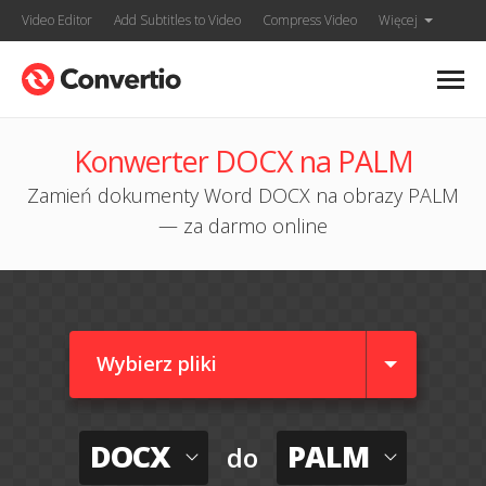
Video Editor
Add Subtitles to Video
Compress Video
Więcej
Konwerter DOCX na PALM
Zamień dokumenty Word DOCX na obrazy PALM
— za darmo online
Wybierz pliki
DOCX
PALM
do