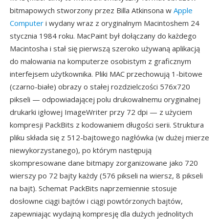
bitmapowych stworzony przez Billa Atkinsona w
Apple
Computer
i wydany wraz z oryginalnym Macintoshem 24
stycznia 1984 roku. MacPaint był dołączany do każdego
Macintosha i stał się pierwszą szeroko używaną aplikacją
do malowania na komputerze osobistym z graficznym
interfejsem użytkownika. Pliki MAC przechowują 1-bitowe
(czarno-białe) obrazy o stałej rozdzielczości 576x720
pikseli — odpowiadającej polu drukowalnemu oryginalnej
drukarki igłowej ImageWriter przy 72 dpi — z użyciem
kompresji PackBits z kodowaniem długości serii. Struktura
pliku składa się z 512-bajtowego nagłówka (w dużej mierze
niewykorzystanego), po którym następują
skompresowane dane bitmapy zorganizowane jako 720
wierszy po 72 bajty każdy (576 pikseli na wiersz, 8 pikseli
na bajt). Schemat PackBits naprzemiennie stosuje
dosłowne ciągi bajtów i ciągi powtórzonych bajtów,
zapewniając wydajną kompresję dla dużych jednolitych