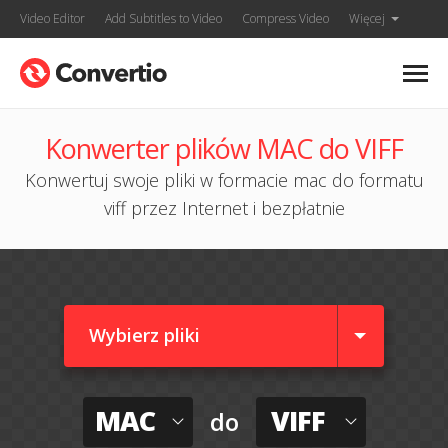
Video Editor
Add Subtitles to Video
Compress Video
Więcej
Konwerter plików MAC do VIFF
Konwertuj swoje pliki w formacie mac do formatu
viff przez Internet i bezpłatnie
Wybierz pliki
MAC
VIFF
do