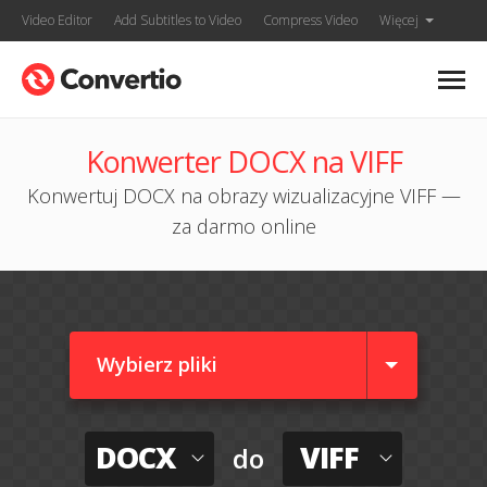
Video Editor
Add Subtitles to Video
Compress Video
Więcej
Konwerter DOCX na VIFF
Konwertuj DOCX na obrazy wizualizacyjne VIFF —
za darmo online
Wybierz pliki
DOCX
VIFF
do