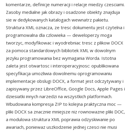
komentarze, definicje numeracji i relacje miedzy czesciami.
Zasoby medialne jak obrazy i osadzone obiekty znajduja
sie w dedykowanych katalogach wewnatrz pakietu.
Struktura XML oznacza, ze tresc dokumentu jest czytelna i
programowalna dla czlowieka — deweloperzy moga
tworzyc, modyfikowac i wyodrebniac tresc z plikow DOCX
za pomoca standardowych bibliotek XML w dowolnym
jezyku programowania bez wymagania Worda. Istotna
zaleta jest otwartosc i interoperacyjnosc: opublikowana
specyfikacja umozliwia dowolnemu oprogramowaniu
implementacje obslugi DOCX, a format jest odczytywany i
zapisywany przez LibreOffice, Google Docs, Apple Pages i
dziesiatki innych narzedzi na wszystkich platformach.
Wbudowana kompresja ZIP to kolejna praktyczna moc —
pliki DOCX sa znacznie mniejsze niz rownowazne pliki DOC,
a modulowa struktura XML poprawia odzyskiwanie po
awariach, poniewaz uszkodzenie jednej czesci nie musi