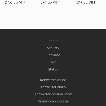
DNG do VIFF
ERF do VIFF
EXR do VIFF
About
Security
Formaty
Help
Status
Konwerter wideo
Konwerter audio
Konwerter dokumentów
Przetwornik obrazu