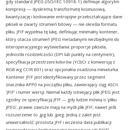
gdy standard JPEG (ISO/IEC 10918-1) definiuje algorytm
kompresji — dyskretną transformatę kosinusową,
kwantyzację i kodowanie entropijne przekształcające dane
pikseli w zwarty strumień bitowy — nie określa formatu
pliku. JFIF wypełnia tę lukę, definiując minimalny kontener,
który otacza strumień JPEG metadanymi niezbędnymi do
interoperacyjnego wyświetlania: proporcje piksela,
jednostki rozdzielczości (DPI lub punkty na centymetr),
specyfikacja przestrzeni kolorów (YCbCr z konwersją z
RGB wg CCIR 601) oraz opcjonalna osadzona miniaturka.
Kontener JFIF jest identyfikowany przez segment
znacznika APP0 na początku pliku, zawierający ciąg ASCII
'JFIF' i numer wersji. Niemal każdy istniejący plik JPEG jest
zgodny ze specyfikacją JFIF — gdy ludzie mówią o 'pliku
JPEG', prawie zawsze mają na myśli plik JFIF, nawet jeśli
rozszerzenie to .jpg lub .jpeg. Jedną z zalet jest
uniwersalność: prostota JFIF i wczesna data publikacji
(wyprzedzająca konkurencyjne propozycje jak EXIF)