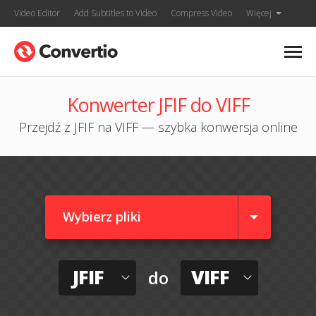
Video Editor
Add Subtitles to Video
Compress Video
Więcej
Konwerter JFIF do VIFF
Przejdź z JFIF na VIFF — szybka konwersja online
Wybierz pliki
JFIF
VIFF
do