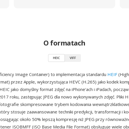
O formatach
HEIC
VIFF
ficiency Image Container) to implementacja standardu
HEIF
(High
rmat) przez Apple, wykorzystująca HEVC (H.265) jako kodek komp
 HEIC jako domyślny format zdjęć na iPhone'ach i iPadach, począ
017 roku, zastępując JPEG dla nowo wykonywanych zdjęć. Pliki H
fotografie skompresowane trybem kodowania wewnątrzklatkow
tóry stosuje zaawansowane techniki predykcji, transformacji i k
 osiągając około 50% lepszą kompresję niż JPEG przy równoważne
ntener ISOBMFF (ISO Base Media File Format) obsługuje wiele o