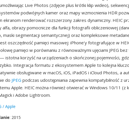
umożliwiając Live Photos (zdjęcie plus krótki klip wideo), sekwencje
 systemów podwójnych kamer oraz mapy wzmocnienia HDR pozw
m ekranom renderować rozszerzony zakres dynamiczny. HEIC p
 alfa, obrazy pomocnicze dla funkcji fotografii obliczeniowej (dan
, maski segmentacji semantycznej) oraz kompleksowe metadan
 jest oszczędność pamięci masowej: iPhone'y fotografujące w HE
połowę pamięci w porównaniu z równoważnymi ujęciami JPEG bez
i — istotna korzyść na urządzeniach o skończonej pojemności, gdz
szybko. Integracja formatu z ekosystemem Apple to kolejna kluc
 natywnie obsługiwane w macOS, iOS, iPadOS i iCloud Photos, a a
ie do
JPEG
podczas udostępniania zapewnia kompatybilność z ur
temu Apple. HEIC można również otwierać w Windows 10/11 (z k
agick i Adobe Lightroom.
 / Apple
danie
: 2015