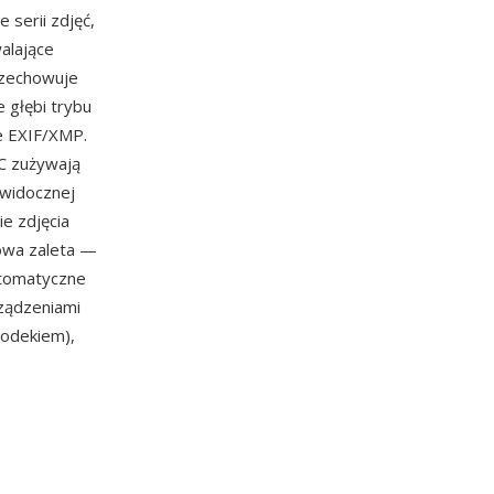
 serii zdjęć,
alające
rzechowuje
e głębi trybu
e EXIF/XMP.
IC zużywają
 widocznej
ie zdjęcia
zowa zaleta —
utomatyczne
ządzeniami
odekiem),