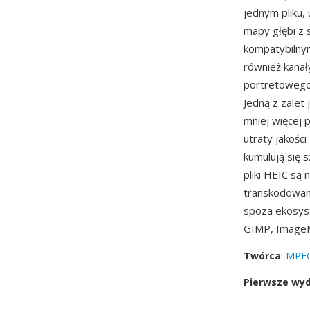
jednym pliku, 
mapy głębi z
kompatybilny
również kanały
portretowego
Jedną z zalet
mniej więcej 
utraty jakośc
kumulują się 
pliki HEIC są
transkodowan
spoza ekosys
GIMP, ImageM
Twórca
:
MPEG
Pierwsze wy