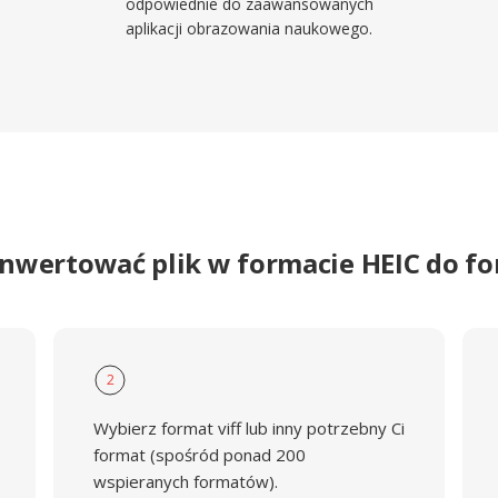
odpowiednie do zaawansowanych
aplikacji obrazowania naukowego.
onwertować plik w formacie HEIC do fo
2
Wybierz format viff lub inny potrzebny Ci
format (spośród ponad 200
wspieranych formatów).