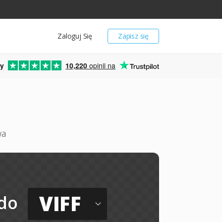
Zaloguj Się
Zapisz się
y
10,220
opinii na
wa
VIFF
do