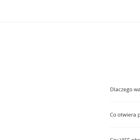
Dlaczego wa
Co otwiera p
Czy VIFF ob