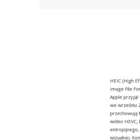
HEIC (High Ef
Image File Fo
Apple przyjął
we wrześniu 2
przechowują 
wideo HEVC, k
entropijnego,
wizualnej. Ko