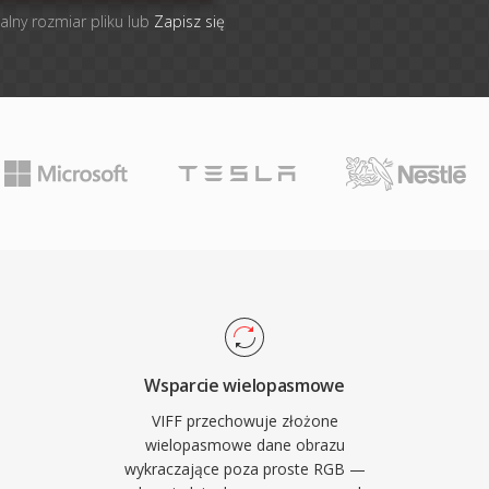
alny rozmiar pliku lub
Zapisz się
Wsparcie wielopasmowe
VIFF przechowuje złożone
wielopasmowe dane obrazu
wykraczające poza proste RGB —