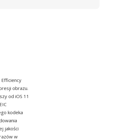
 Efficiency
resji obrazu.
wszy od iOS 11
EIC
ego kodeka
odowania
j jakości
brazów w