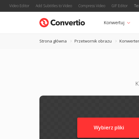
Video Editor
Add Subtitles to Video
Compress Video
GIF Editor
Te
Konwertuj
Strona główna
Przetwornik obrazu
Konwerter
K
Wybierz pliki