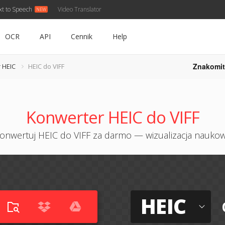
xt to Speech
Video Translator
OCR
API
Cennik
Help
Znakomit
 HEIC
HEIC do VIFF
Konwerter HEIC do VIFF
onwertuj HEIC do VIFF za darmo — wizualizacja nauko
HEIC