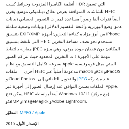
أنظمة الكاميرا المزدوجة وخرائط كسب HDR التي تسمح
للشاشات المتوافقة بعرض نطاق ديناميكي موسع. يخزن HEIC
أيضاً قنوات ألفا وصوراً مساعدة لميزات التصوير الحسابي (بيانات
عمق وضع البورتريه وأقنعة التقسيم الدلالي) وبيانات وصفية شاملة
بتنسيق EXIF/XMP. من أبرز مزاياه كفاءة التخزين: أجهزة iPhone
التي تلتقط بتنسيق HEIC تستخدم نحو نصف مساحة التخزين
مقارنة بالتقاط JPEG المكافئ دون فقدان جودة مرئي، وهي ميزة
مهمة على الأجهزة ذات التخزين المحدود حيث تتراكم الصور
بسرعة. تكامل التنسيق مع نظام Apple البيئي يمثل قوة رئيسية
أخرى — ملفات HEIC مدعومة أصلياً عبر macOS وiOS وiPadOS
عند مشاركة
JPEG
وiCloud Photos، والتحويل التلقائي إلى
الملفات يضمن التوافق عند إرسال الصور إلى أجهزة غير Apple.
يمكن فتح HEIC أيضاً بواسطة Windows 10/11 (مع مرمّز)
وGIMP وImageMagick وAdobe Lightroom.
MPEG / Apple
:
المطوّر
الإصدار الأول
: 2015