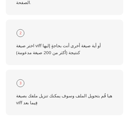
الصفحة.
2
اختر صيغة viff أو أية صيغة أخرى أنت بحاجةٍ إليها
كنتيجة (أكثر من 200 صيغة مدعومة)
3
هيا قُم بتحويل الملف وسوف يمكنك تنزيل ملفك بصيغة
viff فِيما بعد