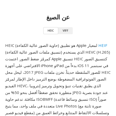
عن الصيغ
HEIC
VIFF
HEIF
HEIC (حاوية الصور عالية الكفاءة) هو تطبيق Apple لمعيار
(تنسيق ملفات الصور عالية الكفاءة) الذي يستخدم HEVC (H.265)
كمرمّز ضغط الصور. اعتمدت Apple تنسيق HEIC كتنسيق الصور
الافتراضي على أجهزة iPhone وiPad بدءاً من iOS 11 في سبتمبر
2017، ليحل محل JPEG للصور الملتقطة حديثاً. تخزن ملفات HEIC
الصور الفوتوغرافية المضغوطة بوضع الترميز داخل الإطار لمرمّز
الفيديو HEVC، الذي يطبق تقنيات تنبؤ وتحويل وترميز إنتروبيا
متطورة تحقق ضغطاً أفضل بنحو 50% من JPEG عند جودة بصرية
مكافئة. تدعم حاوية ISOBMFF (تنسيق وسائط قاعدة ISO) صوراً
متعددة في ملف واحد، مما يتيح Live Photos (صورة ثابتة مع
مقطع فيديو قصير) وتسلسلات الالتقاط المتتابع وخرائط العمق من