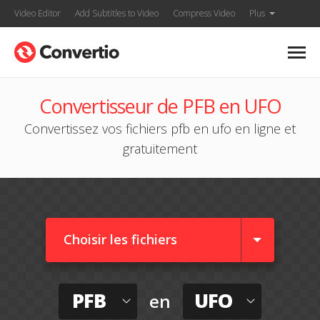
Video Editor
Add Subtitles to Video
Compress Video
Plus
Convertisseur de PFB en UFO
Convertissez vos fichiers pfb en ufo en ligne et
gratuitement
Choisir les fichiers
PFB
UFO
en