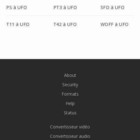
PS à UFO
PT3 à UFO
SFD à UFO
T11 à UFO
T42 à UFO
WOFF à UFO
About
Security
Formats
Help
Status
Convertisseur vidéo
Convertisseur audio