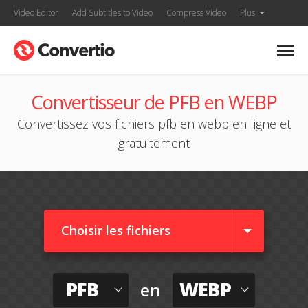
Video Editor
Add Subtitles to Video
Compress Video
Plus
Convertisseur de PFB en WEBP
Convertissez vos fichiers pfb en webp en ligne et
gratuitement
Choisir les fichiers
PFB
WEBP
en