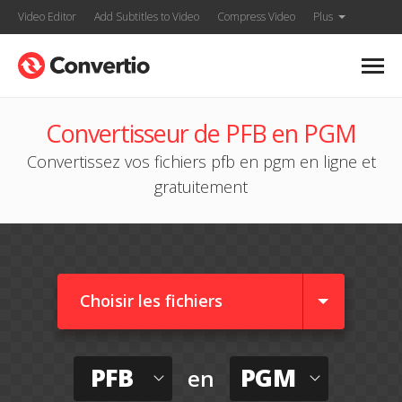
Video Editor
Add Subtitles to Video
Compress Video
Plus
Convertisseur de PFB en PGM
Convertissez vos fichiers pfb en pgm en ligne et
gratuitement
Choisir les fichiers
PFB
PGM
en