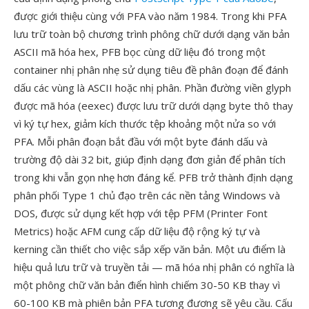
được giới thiệu cùng với PFA vào năm 1984. Trong khi PFA
lưu trữ toàn bộ chương trình phông chữ dưới dạng văn bản
ASCII mã hóa hex, PFB bọc cùng dữ liệu đó trong một
container nhị phân nhẹ sử dụng tiêu đề phân đoạn để đánh
dấu các vùng là ASCII hoặc nhị phân. Phần đường viền glyph
được mã hóa (eexec) được lưu trữ dưới dạng byte thô thay
vì ký tự hex, giảm kích thước tệp khoảng một nửa so với
PFA. Mỗi phân đoạn bắt đầu với một byte đánh dấu và
trường độ dài 32 bit, giúp định dạng đơn giản để phân tích
trong khi vẫn gọn nhẹ hơn đáng kể. PFB trở thành định dạng
phân phối Type 1 chủ đạo trên các nền tảng Windows và
DOS, được sử dụng kết hợp với tệp PFM (Printer Font
Metrics) hoặc AFM cung cấp dữ liệu độ rộng ký tự và
kerning cần thiết cho việc sắp xếp văn bản. Một ưu điểm là
hiệu quả lưu trữ và truyền tải — mã hóa nhị phân có nghĩa là
một phông chữ văn bản điển hình chiếm 30-50 KB thay vì
60-100 KB mà phiên bản PFA tương đương sẽ yêu cầu. Cấu