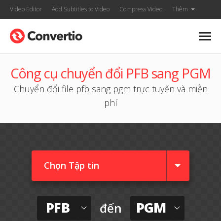
Video Editor
Add Subtitles to Video
Compress Video
Thêm
Công cụ chuyển đổi PFB sang PGM
Chuyển đổi file pfb sang pgm trực tuyến và miễn
phí
Chọn Tập tin
PFB
PGM
đến