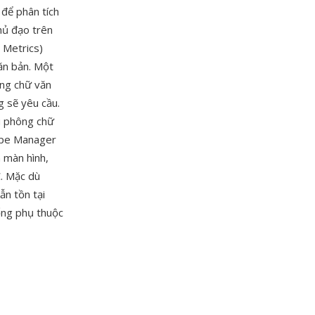
 để phân tích
hủ đạo trên
 Metrics)
văn bản. Một
ông chữ văn
 sẽ yêu cầu.
ệu phông chữ
Type Manager
 màn hình,
. Mặc dù
n tồn tại
hống phụ thuộc