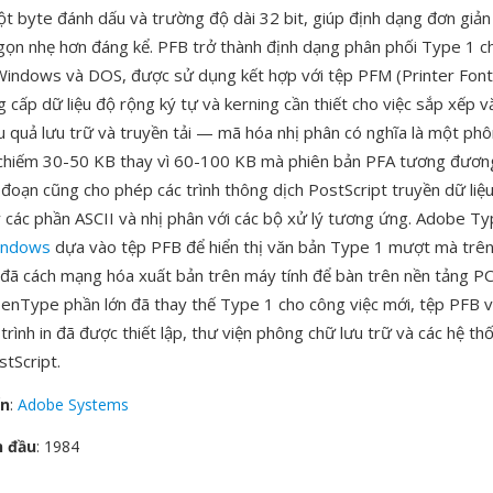
ột byte đánh dấu và trường độ dài 32 bit, giúp định dạng đơn giản
 gọn nhẹ hơn đáng kể. PFB trở thành định dạng phân phối Type 1 c
Windows và DOS, được sử dụng kết hợp với tệp PFM (Printer Font
 cấp dữ liệu độ rộng ký tự và kerning cần thiết cho việc sắp xếp 
ệu quả lưu trữ và truyền tải — mã hóa nhị phân có nghĩa là một ph
 chiếm 30-50 KB thay vì 60-100 KB mà phiên bản PFA tương đương
 đoạn cũng cho phép các trình thông dịch PostScript truyền dữ li
lý các phần ASCII và nhị phân với các bộ xử lý tương ứng. Adobe 
indows
dựa vào tệp PFB để hiển thị văn bản Type 1 mượt mà trên
đã cách mạng hóa xuất bản trên máy tính để bàn trên nền tảng PC
nType phần lớn đã thay thế Type 1 cho công việc mới, tệp PFB vẫ
trình in đã được thiết lập, thư viện phông chữ lưu trữ và các hệ t
stScript.
ển
:
Adobe Systems
n đầu
: 1984