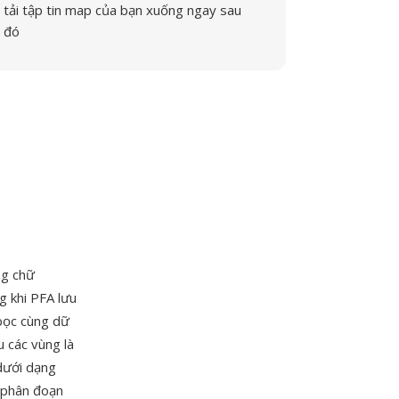
tải tập tin map của bạn xuống ngay sau
đó
ng chữ
g khi PFA lưu
bọc cùng dữ
 các vùng là
dưới dạng
i phân đoạn