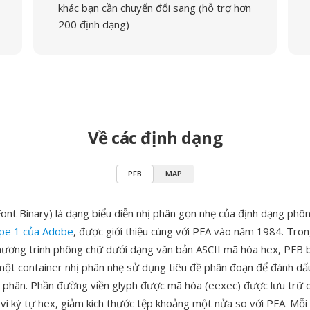
khác bạn cần chuyển đổi sang (hỗ trợ hơn
200 định dạng)
Về các định dạng
PFB
MAP
Font Binary) là dạng biểu diễn nhị phân gọn nhẹ của định dạng phô
ype 1 của Adobe
, được giới thiệu cùng với PFA vào năm 1984. Tron
hương trình phông chữ dưới dạng văn bản ASCII mã hóa hex, PFB 
 một container nhị phân nhẹ sử dụng tiêu đề phân đoạn để đánh dấu
ị phân. Phần đường viền glyph được mã hóa (eexec) được lưu trữ 
 vì ký tự hex, giảm kích thước tệp khoảng một nửa so với PFA. Mỗ