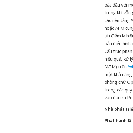
bắt đầu với m
trong khi vẫn
các nền tảng 
hoặc AFM cung
ưu điểm là hi
bản điển hình
Cấu trúc phân
hiệu quả, xử 
(ATM) trên
W
một khả năng 
phông chữ Ope
trong các quy 
vào đầu ra Po
Nhà phát tri
Phát hành lầ