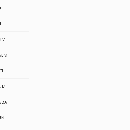
3
L
TV
PALM
CT
PNM
GBA
UN