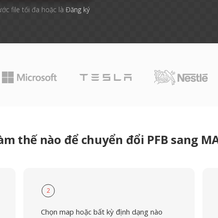
ước file tối đa hoặc là
Đăng ký
àm thế nào để chuyển đổi PFB sang M
2
Chọn map hoặc bất kỳ định dạng nào