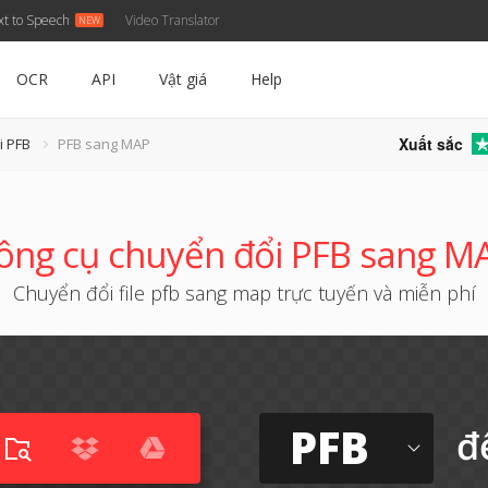
xt to Speech
Video Translator
OCR
API
Vật giá
Help
Xuất sắc
i PFB
PFB sang MAP
ông cụ chuyển đổi PFB sang M
Chuyển đổi file pfb sang map trực tuyến và miễn phí
PFB
đ