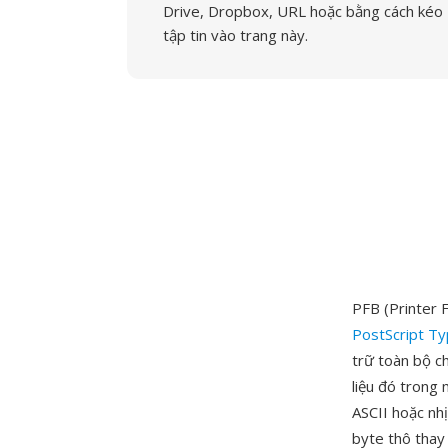
Drive, Dropbox, URL hoặc bằng cách kéo
tập tin vào trang này.
PFB (Printer 
PostScript T
trữ toàn bộ c
liệu đó trong
ASCII hoặc nh
byte thô thay