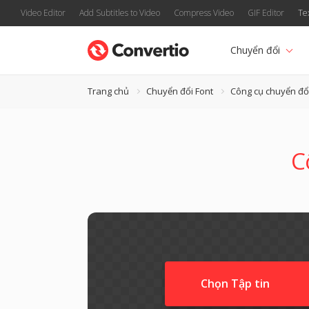
Video Editor
Add Subtitles to Video
Compress Video
GIF Editor
Te
Chuyển đổi
Trang chủ
Chuyển đổi Font
Công cụ chuyển đổ
C
Chọn Tập tin