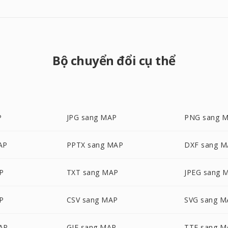
Bộ chuyển đổi cụ thể
P
JPG sang MAP
PNG sang 
AP
PPTX sang MAP
DXF sang 
P
TXT sang MAP
JPEG sang 
P
CSV sang MAP
SVG sang M
AP
GIF sang MAP
TTF sang M