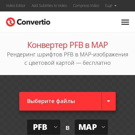
Video Editor
Add Subtitles to Video
Compress Video
Ещё
Конвертер PFB в MAP
Рендеринг шрифтов PFB в MAP-изображения
с цветовой картой — бесплатно
Выберите файлы
PFB
MAP
в