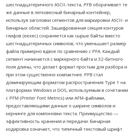
шестнадцатеричного ASCII-текста, PFB оборачивает те
же данные в легковесный бинарный контейнер,
используя заголовки сегментов для маркировки ASCII- и
бинарных областей. Зашифрованная секция контуров
глифов (eexec) сохраняется как сырые байты вместо
шестнадцатеричных символов, что уменьшает размер
файла примерно вдвое по сравнению с PFA. Каждый
сегмент начинается с маркерного байта и 32-битного
поля длины, что делает формат простым для разбора и
при этом существенно компактнее. PFB стал
доминирующим форматом распространения Type 1 на
платформах Windows и DOS, используемым в сочетании
с PFM (Printer Font Metrics) или AFM-файлами,
предоставляющими данные о ширине символов и
кернинге для компоновки текста. Преимущество —
эффективность хранения и передачи: бинарная
кодировка означает, что типичный текстовый шрифт