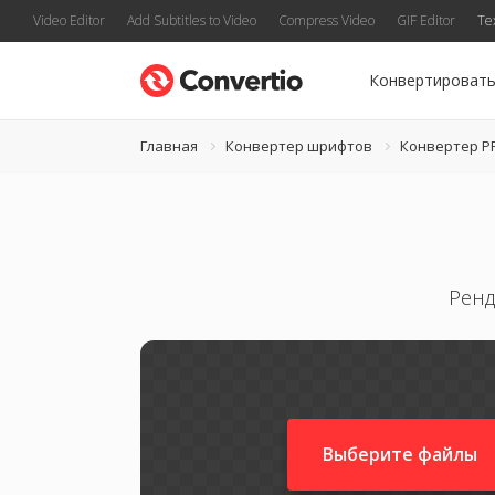
Video Editor
Add Subtitles to Video
Compress Video
GIF Editor
Te
Конвертироват
Главная
Конвертер шрифтов
Конвертер P
Ренд
Выберите файлы