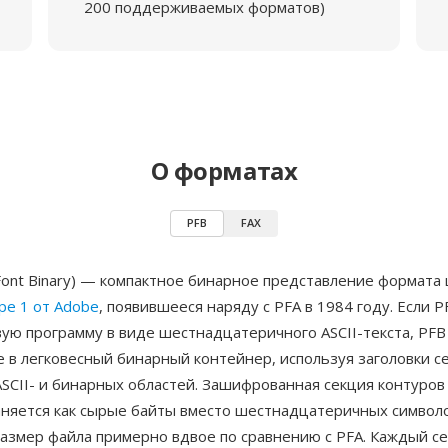
200 поддерживаемых форматов)
О форматах
PFB
FAX
 Font Binary) — компактное бинарное представление формат
ype 1 от Adobe
, появившееся наряду с PFA в 1984 году. Если P
ую программу в виде шестнадцатеричного ASCII-текста, PFB
 в легковесный бинарный контейнер, используя заголовки с
SCII- и бинарных областей. Зашифрованная секция контуров
аняется как сырые байты вместо шестнадцатеричных символо
азмер файла примерно вдвое по сравнению с PFA. Каждый с