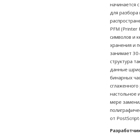
начинается с
для разбора
распростране
PFM (Printer
символов и 
хранения и 
занимает 30-
структура т
данные шриф
бинарных ча
сглаженного
настольное 
мере замени
полиграфиче
от PostScrip
Разработчи