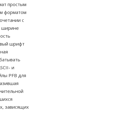
рмат простым
им форматом
очетании с
о ширине
ность
товый шрифт
нная
абатывать
CII- и
йлы PFB для
разившая
ачительной
вшихся
х, зависящих