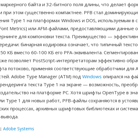
 маркерного байта и 32-битного поля длины, что делает фо
 и при этом существенно компактнее. PFB стал доминирующ
ния Type 1 на платформах Windows и DOS, используемым в с
 Font Metrics) или AFM-файлами, предоставляющими данные 
кернинге для компоновки текста. Преимущество — эффектив
передачи: бинарная кодировка означает, что типичный текс
50 КБ вместо 60-100 КБ его PFA-эквивалента. Сегментирова
акже позволяет PostScript-интерпретаторам эффективно обр
та потоково, применяя соответствующие обработчики для AS
стей. Adobe Type Manager (ATM) под
Windows
опирался на фа
 рендеринга текста Type 1 на экране — возможность, преоб
издательство на платформе PC. Хотя шрифты OpenType в зн
ли Type 1 для новых работ, PFB-файлы сохраняются в устоя
ских процессах, архивных шрифтовых библиотеках и система
t-вывода.
к
:
Adobe Systems