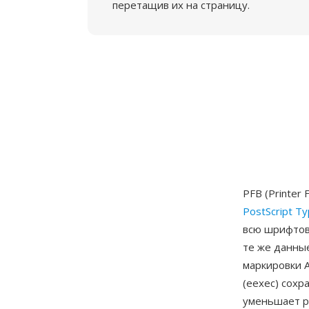
перетащив их на страницу.
PFB (Printer
PostScript T
всю шрифтов
те же данные
маркировки A
(eexec) сохр
уменьшает р