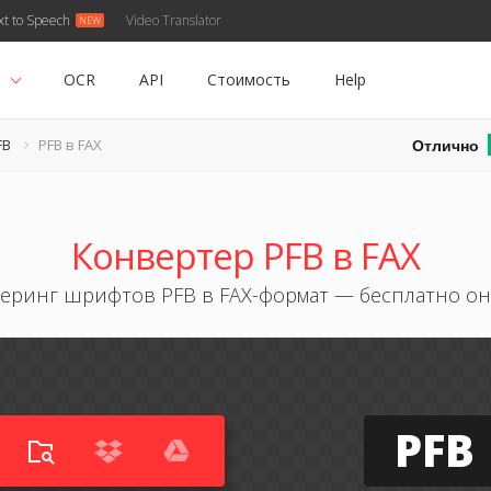
xt to Speech
Video Translator
ь
OCR
API
Стоимость
Help
Отлично
FB
PFB в FAX
Конвертер PFB в FAX
еринг шрифтов PFB в FAX-формат — бесплатно о
PFB