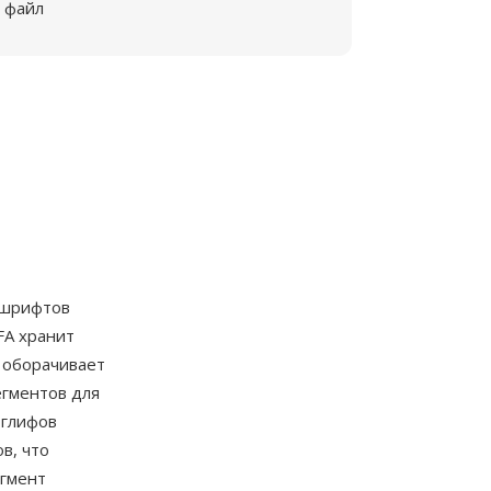
файл
а шрифтов
FA хранит
 оборачивает
егментов для
 глифов
в, что
егмент