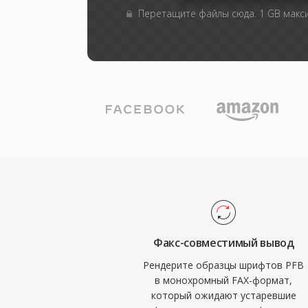
Перетащите файлы сюда. 1 GB мак
Факс-совместимый вывод
Рендерите образцы шрифтов PFB
в монохромный FAX-формат,
который ожидают устаревшие