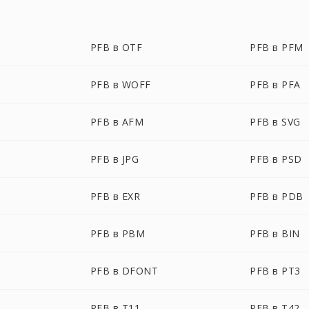
PFB в OTF
PFB в PFM
PFB в WOFF
PFB в PFA
PFB в AFM
PFB в SVG
PFB в JPG
PFB в PSD
PFB в EXR
PFB в PDB
PFB в PBM
PFB в BIN
PFB в DFONT
PFB в PT3
PFB в T11
PFB в T42