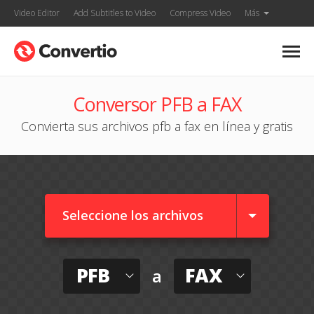
Video Editor
Add Subtitles to Video
Compress Video
Más
Conversor PFB a FAX
Convierta sus archivos pfb a fax en línea y gratis
Seleccione los archivos
PFB
FAX
a