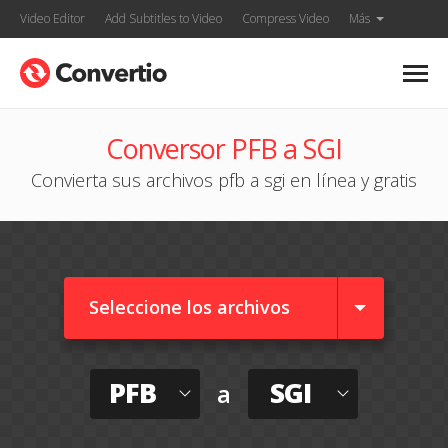
Video Editor
Add Subtitles to Video
Compress Video
Más
Conversor PFB a SGI
Convierta sus archivos pfb a sgi en línea y gratis
Seleccione los archivos
PFB
SGI
a