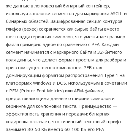
же данные в легковесный бинарный контейнер,
используя заголовки сегментов для маркировки ASCII- и
бинарных областей. Зашифрованная секция контуров
глифов (eexec) сохраняется как сырые байты вместо
шестнадцатеричных символов, что уменьшает размер
файла примерно вдвое по сравнению с PFA. Каждый
сегмент начинается с маркерного байта и 32-битного
поля длины, что делает формат простым для разбора и
при этом существенно компактнее. PFB стал
доминирующим форматом распространения Type 1 на
платформах Windows и DOS, используемым в сочетании
с PFM (Printer Font Metrics) или AFM-файлами,
предоставляющими данные о ширине символов и
кернинге для компоновки текста. Преимущество —
эффективность хранения и передачи: бинарная
кодировка означает, что типичный текстовый шрифт
занимает 30-50 КБ вместо 60-100 КБ его PFA-