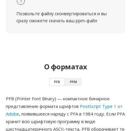
3
Позвольте файлу сконвертироваться и вы
сразу сможете скачать ваш ppm-файл
О форматах
PFB
PPM
PFB (Printer Font Binary) — компактное бинарное
представление формата шрифтов
PostScript Type 1 от
Adobe
, появившееся наряду с PFA в 1984 году. Если PFA
хранит всю шрифтовую программу в виде
шестнадцатеричного ASCII-текста, PFB оборачивает те