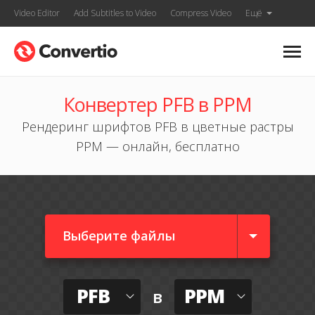
Video Editor
Add Subtitles to Video
Compress Video
Ещё
Конвертер PFB в PPM
Рендеринг шрифтов PFB в цветные растры
PPM — онлайн, бесплатно
Выберите файлы
PFB
PPM
в