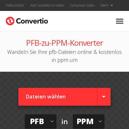
Video Editor
Add Subtitles to Video
Compress Video
Mehr
PFB-zu-PPM-Konverter
Wandeln Sie Ihre pfb-Dateien online & kostenlos
in ppm um
Dateien wählen
PFB
PPM
in