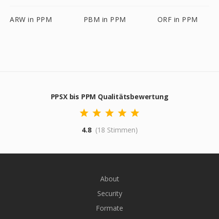
ARW in PPM
PBM in PPM
ORF in PPM
PPSX bis PPM Qualitätsbewertung
4.8
(18 Stimmen)
About
Security
Formate