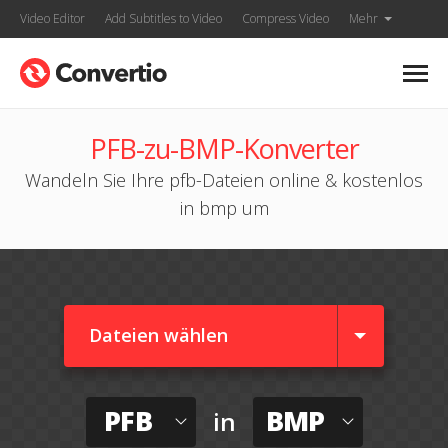
Video Editor
Add Subtitles to Video
Compress Video
Mehr
PFB-zu-BMP-Konverter
Wandeln Sie Ihre pfb-Dateien online & kostenlos
in bmp um
Dateien wählen
PFB
BMP
in