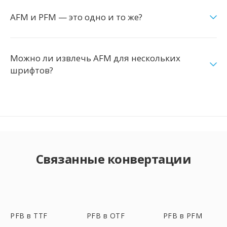
AFM и PFM — это одно и то же?
Можно ли извлечь AFM для нескольких
шрифтов?
Связанные конвертации
PFB в TTF
PFB в OTF
PFB в PFM