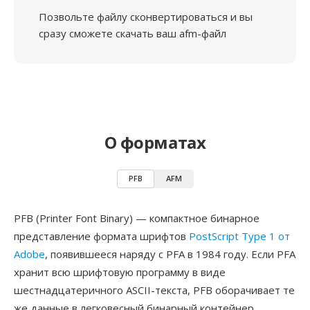
Позвольте файлу сконвертироваться и вы
сразу сможете скачать ваш afm-файл
О форматах
PFB
AFM
PFB (Printer Font Binary) — компактное бинарное
представление формата шрифтов
PostScript Type 1 от
Adobe
, появившееся наряду с PFA в 1984 году. Если PFA
хранит всю шрифтовую программу в виде
шестнадцатеричного ASCII-текста, PFB оборачивает те
же данные в легковесный бинарный контейнер,