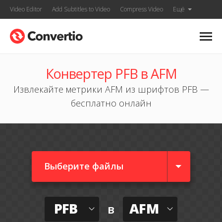
Video Editor
Add Subtitles to Video
Compress Video
Ещё
Конвертер PFB в AFM
Извлекайте метрики AFM из шрифтов PFB —
бесплатно онлайн
Выберите файлы
PFB
AFM
в