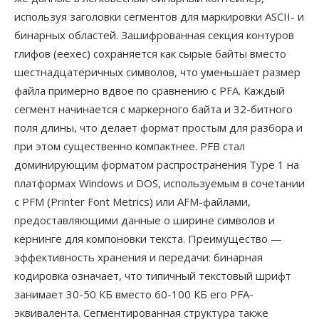
используя заголовки сегментов для маркировки ASCII- и
бинарных областей. Зашифрованная секция контуров
глифов (eexec) сохраняется как сырые байты вместо
шестнадцатеричных символов, что уменьшает размер
файла примерно вдвое по сравнению с PFA. Каждый
сегмент начинается с маркерного байта и 32-битного
поля длины, что делает формат простым для разбора и
при этом существенно компактнее. PFB стал
доминирующим форматом распространения Type 1 на
платформах Windows и DOS, используемым в сочетании
с PFM (Printer Font Metrics) или AFM-файлами,
предоставляющими данные о ширине символов и
кернинге для компоновки текста. Преимущество —
эффективность хранения и передачи: бинарная
кодировка означает, что типичный текстовый шрифт
занимает 30-50 КБ вместо 60-100 КБ его PFA-
эквивалента. Сегментированная структура также