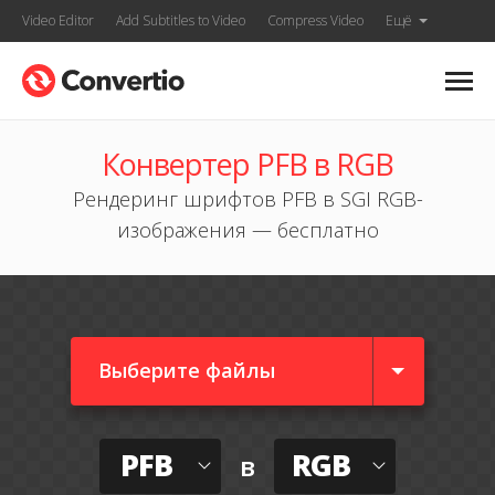
Video Editor
Add Subtitles to Video
Compress Video
Ещё
Конвертер PFB в RGB
Рендеринг шрифтов PFB в SGI RGB-
изображения — бесплатно
Выберите файлы
PFB
RGB
в