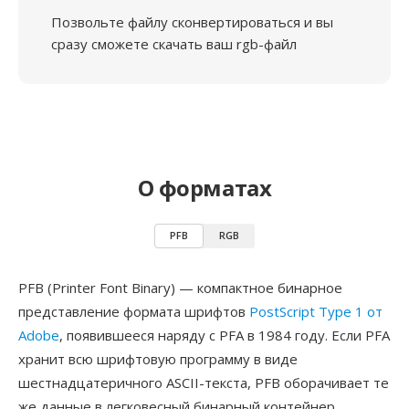
Позвольте файлу сконвертироваться и вы
сразу сможете скачать ваш rgb-файл
О форматах
PFB
RGB
PFB (Printer Font Binary) — компактное бинарное
представление формата шрифтов
PostScript Type 1 от
Adobe
, появившееся наряду с PFA в 1984 году. Если PFA
хранит всю шрифтовую программу в виде
шестнадцатеричного ASCII-текста, PFB оборачивает те
же данные в легковесный бинарный контейнер,