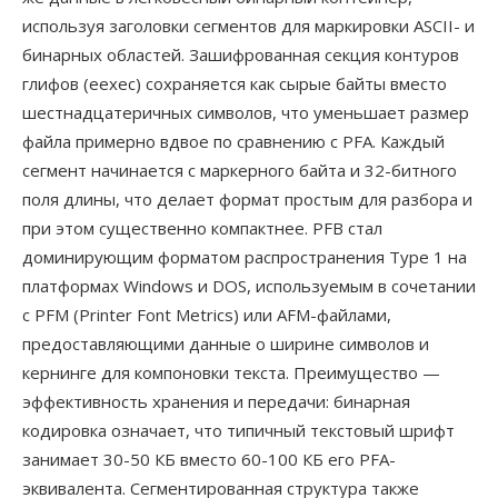
используя заголовки сегментов для маркировки ASCII- и
бинарных областей. Зашифрованная секция контуров
глифов (eexec) сохраняется как сырые байты вместо
шестнадцатеричных символов, что уменьшает размер
файла примерно вдвое по сравнению с PFA. Каждый
сегмент начинается с маркерного байта и 32-битного
поля длины, что делает формат простым для разбора и
при этом существенно компактнее. PFB стал
доминирующим форматом распространения Type 1 на
платформах Windows и DOS, используемым в сочетании
с PFM (Printer Font Metrics) или AFM-файлами,
предоставляющими данные о ширине символов и
кернинге для компоновки текста. Преимущество —
эффективность хранения и передачи: бинарная
кодировка означает, что типичный текстовый шрифт
занимает 30-50 КБ вместо 60-100 КБ его PFA-
эквивалента. Сегментированная структура также