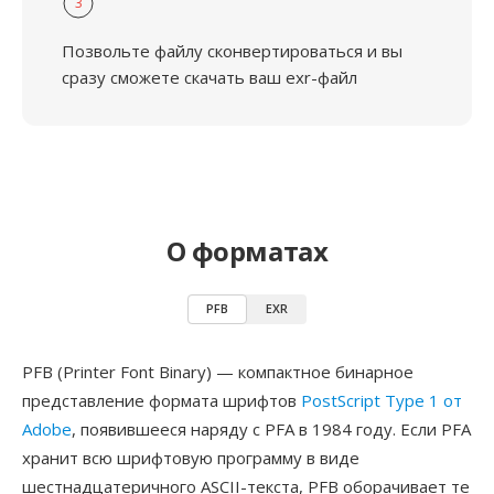
3
Позвольте файлу сконвертироваться и вы
сразу сможете скачать ваш exr-файл
О форматах
PFB
EXR
PFB (Printer Font Binary) — компактное бинарное
представление формата шрифтов
PostScript Type 1 от
Adobe
, появившееся наряду с PFA в 1984 году. Если PFA
хранит всю шрифтовую программу в виде
шестнадцатеричного ASCII-текста, PFB оборачивает те