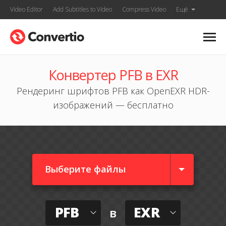
Video Editor
Add Subtitles to Video
Compress Video
Ещё
Конвертер PFB в EXR
Рендеринг шрифтов PFB как OpenEXR HDR-
изображений — бесплатно
Выберите файлы
PFB
EXR
в