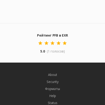
Рейтинг PFB в EXR
5.0
(1 голосов)
About
Security
Форматы
Help
Status