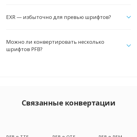
EXR — избыточно для превью шрифтов?
Можно ли конвертировать несколько
шрифтов PFB?
Связанные конвертации
PFB в TTF
PFB в OTF
PFB в PFM