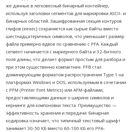
же данные в легковесный бинарный контейнер,
используя заголовки сегментов для маркировки ASCII- и
бинарных областей. Зашифрованная секция контуров
глифов (eexec) сохраняется как сырые байты вместо
шестнадцатеричных символов, что уменьшает размер
файла примерно вдвое по сравнению с PFA. Каждый
сегмент начинается с маркерного байта и 32-битного
поля длины, что делает формат простым для разбора и
при этом существенно компактнее. PFB стал
доминирующим форматом распространения Type 1 на
платформах Windows и DOS, используемым в сочетании
с PFM (Printer Font Metrics) или AFM-файлами,
предоставляющими данные о ширине символов и
кернинге для компоновки текста. Преимущество —
эффективность хранения и передачи: бинарная
кодировка означает, что типичный текстовый шрифт
занимает 30-50 КБ вместо 60-100 КБ его PFA-