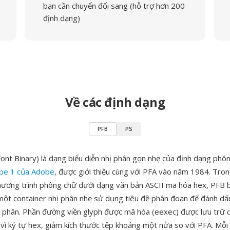
bạn cần chuyển đổi sang (hỗ trợ hơn 200
định dạng)
Về các định dạng
PFB
PS
Font Binary) là dạng biểu diễn nhị phân gọn nhẹ của định dạng phô
ype 1 của Adobe
, được giới thiệu cùng với PFA vào năm 1984. Tron
hương trình phông chữ dưới dạng văn bản ASCII mã hóa hex, PFB 
 một container nhị phân nhẹ sử dụng tiêu đề phân đoạn để đánh dấu
ị phân. Phần đường viền glyph được mã hóa (eexec) được lưu trữ 
 vì ký tự hex, giảm kích thước tệp khoảng một nửa so với PFA. Mỗ