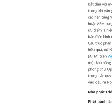
bắt đầu với m
trong khi vẫn
các nền tảng 
hoặc AFM cung
ưu điểm là hi
bản điển hình
Cấu trúc phân
hiệu quả, xử 
(ATM) trên
W
một khả năng 
phông chữ Ope
trong các quy 
vào đầu ra Po
Nhà phát tri
Phát hành lầ