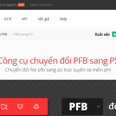
xt to Speech
Video Translator
OCR
API
Vật giá
Help
Xuất sắc
i PFB
PFB sang PS
Công cụ chuyển đổi PFB sang P
Chuyển đổi file pfb sang ps trực tuyến và miễn phí
PFB
đ