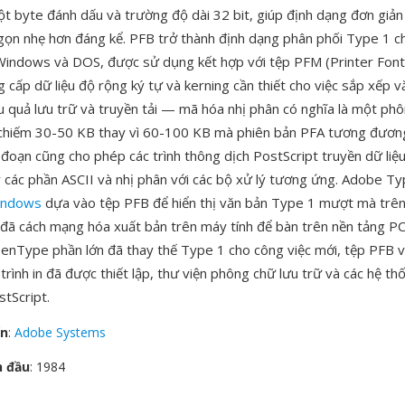
ột byte đánh dấu và trường độ dài 32 bit, giúp định dạng đơn giản
 gọn nhẹ hơn đáng kể. PFB trở thành định dạng phân phối Type 1 c
Windows và DOS, được sử dụng kết hợp với tệp PFM (Printer Font
 cấp dữ liệu độ rộng ký tự và kerning cần thiết cho việc sắp xếp 
ệu quả lưu trữ và truyền tải — mã hóa nhị phân có nghĩa là một ph
 chiếm 30-50 KB thay vì 60-100 KB mà phiên bản PFA tương đương
 đoạn cũng cho phép các trình thông dịch PostScript truyền dữ li
lý các phần ASCII và nhị phân với các bộ xử lý tương ứng. Adobe 
indows
dựa vào tệp PFB để hiển thị văn bản Type 1 mượt mà trên
đã cách mạng hóa xuất bản trên máy tính để bàn trên nền tảng PC
nType phần lớn đã thay thế Type 1 cho công việc mới, tệp PFB vẫ
trình in đã được thiết lập, thư viện phông chữ lưu trữ và các hệ t
stScript.
ển
:
Adobe Systems
n đầu
: 1984