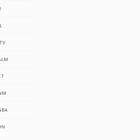
3
L
TV
PALM
CT
PNM
GBA
UN