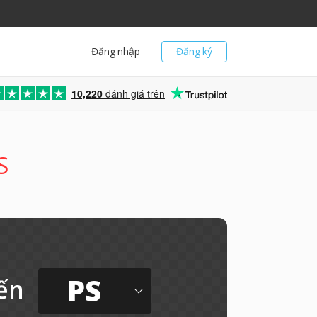
Đăng nhập
Đăng ký
10,220
đánh giá trên
S
PS
ến