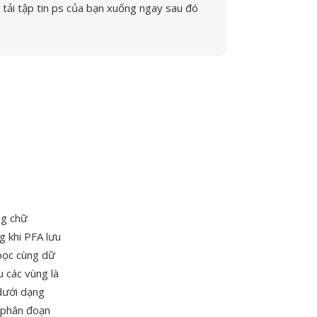
tải tập tin ps của bạn xuống ngay sau đó
ng chữ
g khi PFA lưu
bọc cùng dữ
 các vùng là
dưới dạng
i phân đoạn