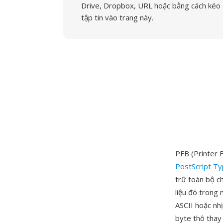
Drive, Dropbox, URL hoặc bằng cách kéo
tập tin vào trang này.
PFB (Printer 
PostScript T
trữ toàn bộ c
liệu đó trong
ASCII hoặc nh
byte thô thay