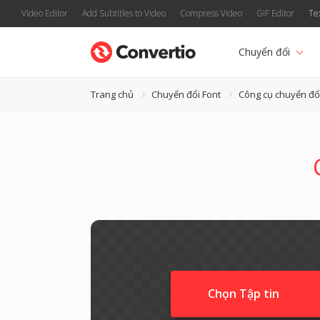
Video Editor
Add Subtitles to Video
Compress Video
GIF Editor
Te
Chuyển đổi
Trang chủ
Chuyển đổi Font
Công cụ chuyển đổ
Chọn Tập tin