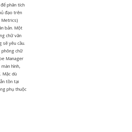
 để phân tích
hủ đạo trên
 Metrics)
văn bản. Một
ông chữ văn
 sẽ yêu cầu.
ệu phông chữ
Type Manager
 màn hình,
. Mặc dù
n tồn tại
hống phụ thuộc