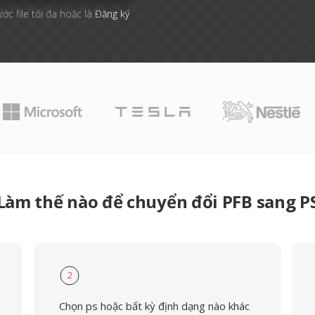
ước file tối đa hoặc là
Đăng ký
Làm thế nào để chuyển đổi PFB sang P
2
Chọn ps hoặc bất kỳ định dạng nào khác