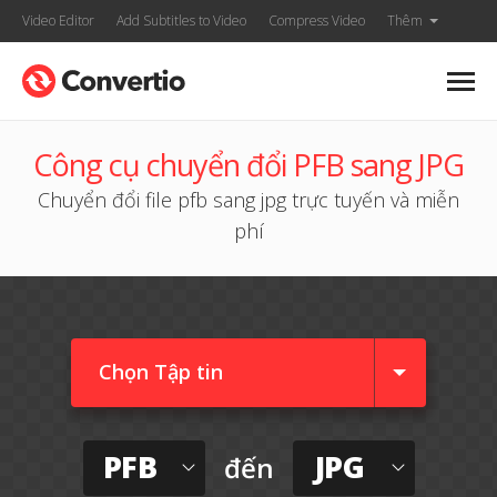
Video Editor
Add Subtitles to Video
Compress Video
Thêm
Công cụ chuyển đổi PFB sang JPG
Chuyển đổi file pfb sang jpg trực tuyến và miễn
phí
Chọn Tập tin
PFB
JPG
đến