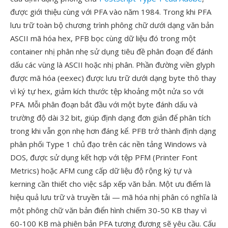
được giới thiệu cùng với PFA vào năm 1984. Trong khi PFA
lưu trữ toàn bộ chương trình phông chữ dưới dạng văn bản
ASCII mã hóa hex, PFB bọc cùng dữ liệu đó trong một
container nhị phân nhẹ sử dụng tiêu đề phân đoạn để đánh
dấu các vùng là ASCII hoặc nhị phân. Phần đường viền glyph
được mã hóa (eexec) được lưu trữ dưới dạng byte thô thay
vì ký tự hex, giảm kích thước tệp khoảng một nửa so với
PFA. Mỗi phân đoạn bắt đầu với một byte đánh dấu và
trường độ dài 32 bit, giúp định dạng đơn giản để phân tích
trong khi vẫn gọn nhẹ hơn đáng kể. PFB trở thành định dạng
phân phối Type 1 chủ đạo trên các nền tảng Windows và
DOS, được sử dụng kết hợp với tệp PFM (Printer Font
Metrics) hoặc AFM cung cấp dữ liệu độ rộng ký tự và
kerning cần thiết cho việc sắp xếp văn bản. Một ưu điểm là
hiệu quả lưu trữ và truyền tải — mã hóa nhị phân có nghĩa là
một phông chữ văn bản điển hình chiếm 30-50 KB thay vì
60-100 KB mà phiên bản PFA tương đương sẽ yêu cầu. Cấu