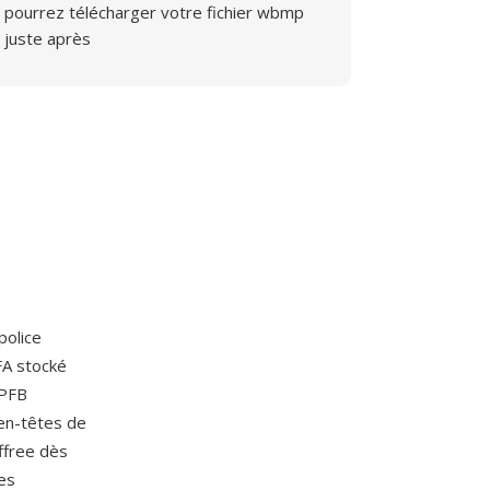
pourrez télécharger votre fichier wbmp
juste après
police
FA stocké
 PFB
 en-têtes de
iffree dès
es