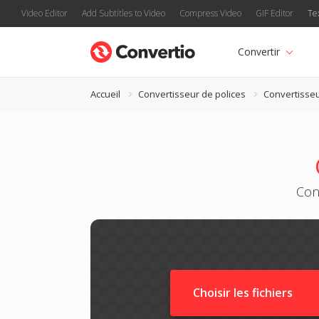
Video Editor
Add Subtitles to Video
Compress Video
GIF Editor
Te
Convertir
Accueil
Convertisseur de polices
Convertisse
Con
Choisir les fichiers