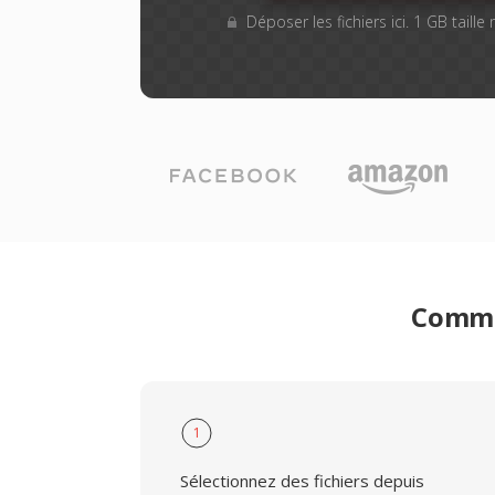
Déposer les fichiers ici. 1 GB taill
Commen
1
Sélectionnez des fichiers depuis