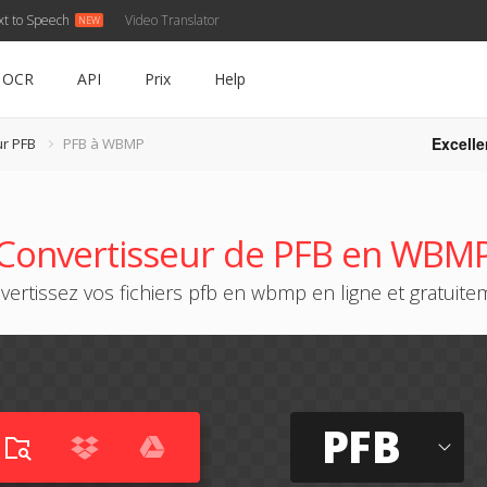
xt to Speech
Video Translator
OCR
API
Prix
Help
Excelle
ur PFB
PFB à WBMP
Convertisseur de PFB en WBM
vertissez vos fichiers pfb en wbmp en ligne et gratuite
PFB