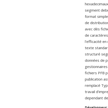
hexadecimaux, 
segment debut
format simple
de distributi
avec dès fich
de caractères
l'efficacité 
texte standar
structuré seg
données de pol
gestionnaire
fichiers PFB p
publication a
remplacé Type 
travail d'impr
dependant de 
Développeur