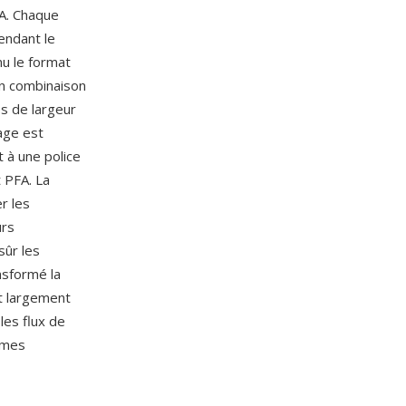
FA. Chaque
endant le
u le format
en combinaison
es de largeur
age est
 à une police
 PFA. La
r les
urs
sûr les
ansformé la
nt largement
les flux de
tèmes