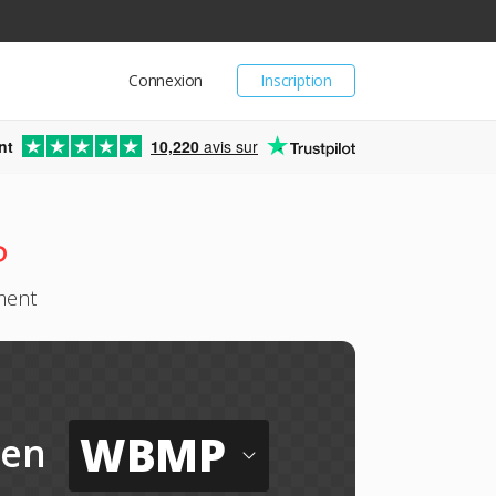
Connexion
Inscription
nt
10,220
avis sur
P
ment
WBMP
en