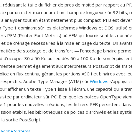
réduisant la taille du fichier de pres de moitié par rapport au P
e par un octet marqueur et un champ de longueur sûr 32 bits, r
 à analyser tout en étant nettement plus compact. PFB est deven
on Type 1 dominant sûr les plateformes Windows et DOS, utilisé 
iers PFM (Printer Font Metrics) où AFM qui fournissent les donné
 et de crénage nécessaires à la mise en page du texte. Un avant
en matière de stockage et de transfert — l'encodage binaire permet
d d'occuper 30 à 50 Ko au lieu dès 60 à 100 Ko de son équivalent
mentee permet également àux interpreteurs PostScript de traite
ice en flux continu, gérant les portions ASCII et binaires avec le
s respectifs. Adobe Type Manager (ATM) sûr
Windows
s'appuyait 
our afficher un texte Type 1 lisse à l'écran, une capacité qui a tr
ssistee par ordinateur sûr PC. Bien que les polices OpenType aie
1 pour les nouvelles créations, les fichiers PFB persistent dans 
ession etablis, les bibliothèques de polices d'archivés et les sys
la sortie PostScript.
:
Adobe Systems