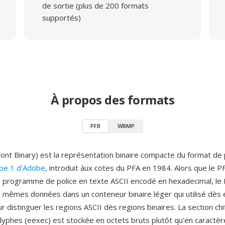
de sortie (plus de 200 formats
supportés)
À propos des formats
PFB
WBMP
Font Binary) est la représentation binaire compacte du format de 
ype 1 d'Adobe
, introduit àux cotes du PFA en 1984. Alors que le P
 du programme de police en texte ASCII encodé en hexadecimal, le
 mêmes données dans un conteneur binaire léger qui utilisé dès
 distinguer les regions ASCII dès regions binaires. La section ch
lyphes (eexec) est stockée en octets bruts plutôt qu'en caractèr