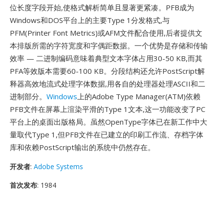
位长度字段开始,使格式解析简单且显著更紧凑。PFB成为
Windows和DOS平台上的主要Type 1分发格式,与
PFM(Printer Font Metrics)或AFM文件配合使用,后者提供文
本排版所需的字符宽度和字偶距数据。一个优势是存储和传输
效率 — 二进制编码意味着典型文本字体占用30-50 KB,而其
PFA等效版本需要60-100 KB。分段结构还允许PostScript解
释器高效地流式处理字体数据,用各自的处理器处理ASCII和二
进制部分。
Windows
上的Adobe Type Manager(ATM)依赖
PFB文件在屏幕上渲染平滑的Type 1文本,这一功能改变了PC
平台上的桌面出版格局。虽然OpenType字体已在新工作中大
量取代Type 1,但PFB文件在已建立的印刷工作流、存档字体
库和依赖PostScript输出的系统中仍然存在。
开发者
:
Adobe Systems
首次发布
: 1984